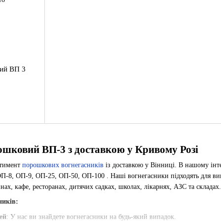
ий ВП 3
ошковий ВП-3 з доставкою у Кривому Розі
ртимент
порошкових вогнегасників
із доставкою у Вінниці. В нашому інт
П-8, ОП-9, ОП-25, ОП-50, ОП-100 . Наші вогнегасники підходять для вико
инах, кафе, ресторанах, дитячих садках, школах, лікарнях, АЗС та складах.
ників:
ей
: У нас ви знайдете вогнегасники на будь-який випадок.