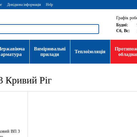
ог
Довідкова інформація
Help
Графік роб
Будні:
Сб, Вс:
Нержавіюча
Вимірювальні
Протипо
Теплоізоляція
арматура
прилади
обладна
 Кривий Ріг