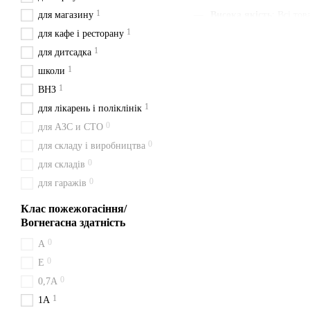
1
для магазину
Висока якість
: Всі то
1
для кафе і ресторану
Наявність паспорта та
1
для дитсадка
Швидка доставка
: Ми
1
школи
Зручна ціна
: Ціни вка
1
ВНЗ
З нами ви отримуєте швидк
1
для лікарень і поліклінік
будьте певні у своєму вибор
0
для АЗС и СТО
Доставка з Києва перевізн
0
для складу і виробництва
Про порошкові в
0
для складів
0
для гаражів
Порошковий вогнегасник ВП
C та електрообладнання під
Клас пожежогасіння/
Купити вогнегасн
Вогнегасна здатність
0
A
Замовлення вогнегасника В
0
відправляємо у Дніпро, Ні
Е
0
0,7А
Переваги покупки
1
1A
З нами вигідно та безпечно