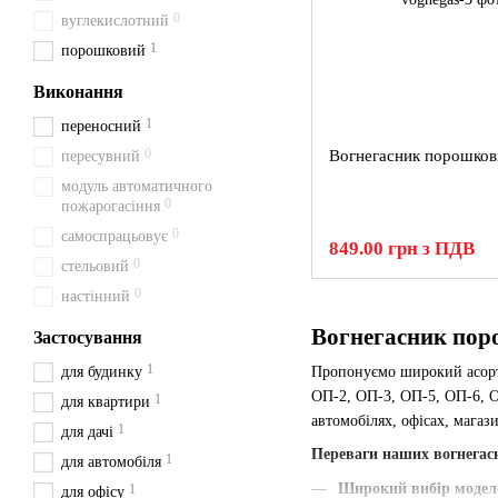
0
вуглекислотний
1
порошковий
Виконання
1
переносний
0
Вогнегасник порошков
пересувний
модуль автоматичного
0
пожарогасіння
0
самоспрацьовує
849.00 грн з ПДВ
0
стельовий
0
настінний
Вогнегасник пор
Застосування
1
для будинку
Пропонуємо широкий асо
ОП-2, ОП-3, ОП-5, ОП-6, О
1
для квартири
автомобілях, офісах, магаз
1
для дачі
Переваги наших вогнегас
1
для автомобіля
Широкий вибір модел
1
для офісу