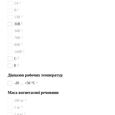
0
2A
зробивши замовлення вже с
0
B
0
13B
1
31B
0
34B
0
70B
0
89B
0
144B
1
C
1
E
Діапазон робочих температур
1
-20 … +50 °C
Маса вогнегасної речовини
0
100 кг
0
1 кг
0
1,4 кг