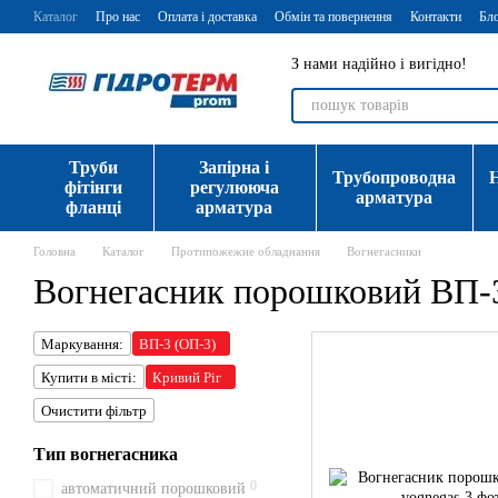
Перейти до основного контенту
Каталог
Про нас
Оплата і доставка
Обмін та повернення
Контакти
Бл
З нами надійно і вигідно!
Труби
Запірна і
Трубопроводна
фітінги
регулююча
арматура
фланці
арматура
Головна
Каталог
Протипожежне обладнання
Вогнегасники
Вогнегасник порошковий ВП-3
Маркування:
ВП-3 (ОП-3)
Купити в місті:
Кривий Ріг
Очистити фільтр
Тип вогнегасника
0
автоматичний порошковий