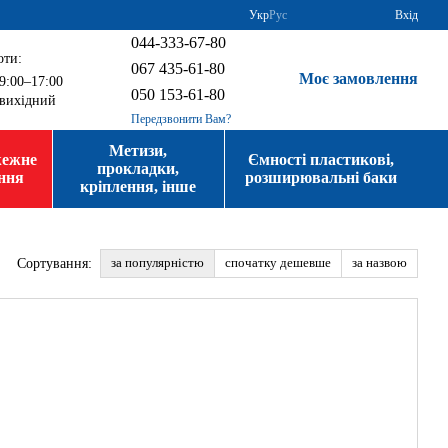
Укр
Рус
Вхід
044-333-67-80
оти:
067 435-61-80
Моє замовлення
9:00–17:00
050 153-61-80
вихідний
Передзвонити Вам?
Метизи,
жежне
Ємності пластикові,
прокладки,
ння
розширювальні баки
кріплення, інше
за популярністю
спочатку дешевше
за назвою
Сортування: