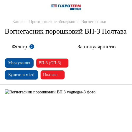
Каталог
Протипожежне обладнання
Вогнегасники
Вогнегасник порошковий ВП-3 Полтава
Фільтр
За популярністю
2
Маркування
ВП-3 (ОП-3)
Купити в місті
Полтава