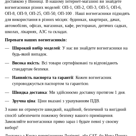
доставкою у Вінниці. В нашому інтернет-магазині ви знайдете
вогнегасники різних моделей: ОП-1, ОП-2, ОП-3, ОП-5, ОП-6,
ОП-8, ОП-9, ОП-25, ОП-50, ОП-100 . Наші вогнегасники підходять
для використання в різних місцях: будинках, квартирах, дачах,
автомобілях, офісах, магазинах, кафе, ресторанах, дитячих садках,
школах, лікарнях, АЗС та складах.
Переваги наших вогнегасників:
Широкий вибір моделей
: У нас ви знайдете вогнегасники на
будь-який випадок.
Висока якість
: Всі товари сертифіковані та відповідають
стандартам безпеки.
Наявність паспорта та гарантії
: Кожен вогнегасник
супроводжується паспортом та гарантією.
Швидка доставка
: Ми здійснюємо доставку протягом 1 дня.
Зручна ціна
: Ціни вказані з урахуванням ПДВ.
З нами ви отримуєте швидкий, надійний, безпечний та вигідний
спосіб забезпечити пожежну безпеку вашого приміщення.
Замовляйте вогнегасники прямо зараз і будьте певні у своєму
виборі!
Доставка з Києва перевізником Делівері, або САТ, бо Нова Пошта