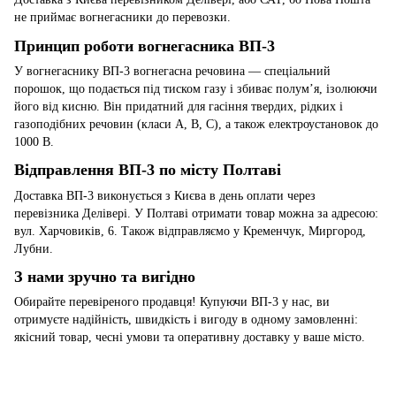
не приймає вогнегасники до перевозки.
Принцип роботи вогнегасника ВП-3
У вогнегаснику ВП-3 вогнегасна речовина — спеціальний
порошок, що подається під тиском газу і збиває полум’я, ізолюючи
його від кисню. Він придатний для гасіння твердих, рідких і
газоподібних речовин (класи A, B, C), а також електроустановок до
1000 В.
Відправлення ВП-3 по місту Полтаві
Доставка ВП-3 виконується з Києва в день оплати через
перевізника Делівері. У Полтаві отримати товар можна за адресою:
вул. Харчовиків, 6. Також відправляємо у Кременчук, Миргород,
Лубни.
З нами зручно та вигідно
Обирайте перевіреного продавця! Купуючи ВП-3 у нас, ви
отримуєте надійність, швидкість і вигоду в одному замовленні:
якісний товар, чесні умови та оперативну доставку у ваше місто.