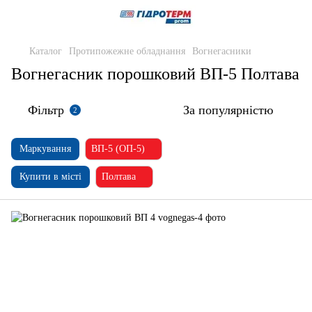
Каталог
Протипожежне обладнання
Вогнегасники
Вогнегасник порошковий ВП-5 Полтава
Фільтр
За популярністю
2
Маркування
ВП-5 (ОП-5)
Купити в місті
Полтава