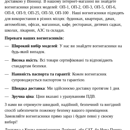
доставкою у Вінниці. В нашому інтернет-магазині ви знайдете
вогнегасники різних моделей: ОП-1, ОП-2, ОП-3, ОП-5, ОП-6,
ОП-8, ОП-9, ОП-25, ОП-50, ОП-100 . Наші вогнегасники підходять
для використання в різних місцях: будинках, квартирах, дачах,
автомобілях, офісах, магазинах, кафе, ресторанах, дитячих садках,
школах, лікарнях, АЗС та складах.
Переваги наших вогнегасників:
Широкий вибір моделей
: У нас ви знайдете вогнегасники на
будь-який випадок.
Висока якість
: Всі товари сертифіковані та відповідають
стандартам безпеки.
Наявність паспорта та гарантії
: Кожен вогнегасник
супроводжується паспортом та гарантією.
Швидка доставка
: Ми здійснюємо доставку протягом 1 дня.
Зручна ціна
: Ціни вказані з урахуванням ПДВ.
З нами ви отримуєте швидкий, надійний, безпечний та вигідний
спосіб забезпечити пожежну безпеку вашого приміщення.
Замовляйте вогнегасники прямо зараз і будьте певні у своєму
виборі!
Доставка з Києва перевізником Делівері, або САТ, бо Нова Пошта