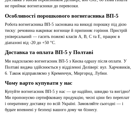
не приймає вогнегасники до перевозки.
Особливості порошкового вогнегасника ВП-5
Робота вогнегасника ВП-5 заснована на викиді порошку під дією
тиску: речовина накриває вогнище й припиняє горіння. Пристрій
універсальний — гасить пожежі класів A, B, C та E, працює в
діапазоні від -20 до +50 °C.
Доставка та оплата ВП-5 у Полтаві
Ми надсилаємо вогнегасник ВП-5 з Києва одразу після оплати. У
Полтаві видача здійснюється у відділенні Делівері: вул. Харчовиків,
6. Також відправляємо у Кременчук, Миргород, Лубни.
Чому варто купувати у нас
Купуйте вогнегасник ВП-5 у нас — це надійно, швидко та вигідно!
Ми пропонуємо сертифіковану продукцію, чесні ціни без переплат
і оперативну доставку по всій Україні. Замовляйте сьогодні — і
будьте впевнені у безпеці вашого дому чи бізнесу.