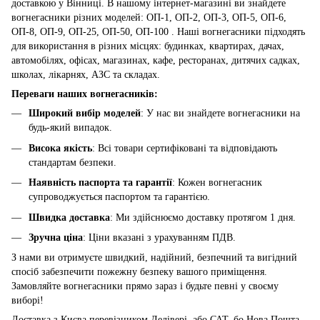
доставкою у Вінниці. В нашому інтернет-магазині ви знайдете
вогнегасники різних моделей: ОП-1, ОП-2, ОП-3, ОП-5, ОП-6,
ОП-8, ОП-9, ОП-25, ОП-50, ОП-100 . Наші вогнегасники підходять
для використання в різних місцях: будинках, квартирах, дачах,
автомобілях, офісах, магазинах, кафе, ресторанах, дитячих садках,
школах, лікарнях, АЗС та складах.
Переваги наших вогнегасників:
Широкий вибір моделей
: У нас ви знайдете вогнегасники на
будь-який випадок.
Висока якість
: Всі товари сертифіковані та відповідають
стандартам безпеки.
Наявність паспорта та гарантії
: Кожен вогнегасник
супроводжується паспортом та гарантією.
Швидка доставка
: Ми здійснюємо доставку протягом 1 дня.
Зручна ціна
: Ціни вказані з урахуванням ПДВ.
З нами ви отримуєте швидкий, надійний, безпечний та вигідний
спосіб забезпечити пожежну безпеку вашого приміщення.
Замовляйте вогнегасники прямо зараз і будьте певні у своєму
виборі!
Доставка з Києва перевізником Делівері, або САТ, бо Нова Пошта