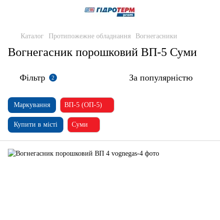
Каталог
Протипожежне обладнання
Вогнегасники
Вогнегасник порошковий ВП-5 Суми
Фільтр
За популярністю
2
Маркування
ВП-5 (ОП-5)
Купити в місті
Суми