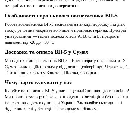
не приймає вогнегасники до перевозки.
Особливості порошкового вогнегасника ВП-5
Робота вогнегасника ВП-5 заснована на викиді порошку під дією
тиску: речовина накриває вогнище й припиняє горіння. Пристрій
універсальний — гасить пожежі класів A, B, C та E, працює в
діапазоні від -20 до +50 °C.
Доставка та оплата ВП-5 у Сумах
Ми надсилаємо вогнегасник ВП-5 з Києва одразу після оплати. У
Сумах видача здійснюється у відділенні Делівері: вул. Черкаська, 1.
Також відправляємо у Конотоп, Шостка, Охтирка.
Чому варто купувати у нас
Купуйте вогнегасник ВП-5 у нас — це надійно, швидко та вигідно!
Ми пропонуємо сертифіковану продукцію, чесні ціни без переплат
і оперативну доставку по всій Україні. Замовляйте сьогодні — і
будьте впевнені у безпеці вашого дому чи бізнесу.