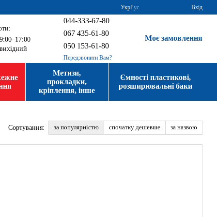
Укр
Рус
Вхід
044-333-67-80
оти:
067 435-61-80
Моє замовлення
9:00–17:00
050 153-61-80
вихідний
Передзвонити Вам?
Метизи,
жежне
Ємності пластикові,
прокладки,
ння
розширювальні баки
кріплення, інше
за популярністю
спочатку дешевше
за назвою
Сортування: