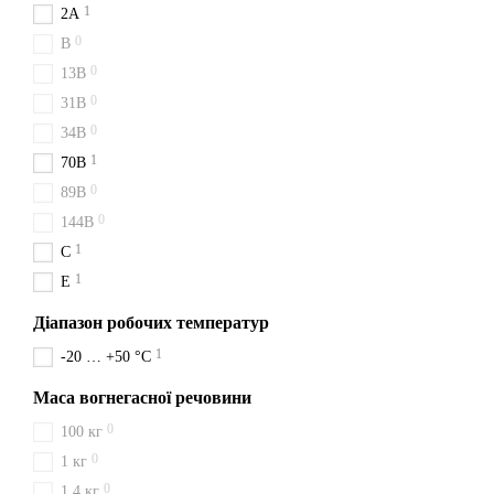
1
2A
0
B
0
13B
0
31B
0
34B
1
70B
0
89B
0
144B
1
C
1
E
Діапазон робочих температур
1
-20 … +50 °C
Маса вогнегасної речовини
0
100 кг
0
1 кг
0
1,4 кг