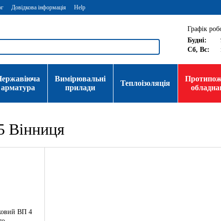
ог
Довідкова інформація
Help
Графік роб
Будні:
Сб, Вс:
Нержавіюча
Вимірювальні
Протипо
Теплоізоляція
арматура
прилади
обладна
5 Вінниця