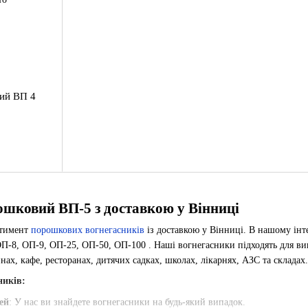
ий ВП 4
ошковий ВП-5 з доставкою у Вінниці
ртимент
порошкових вогнегасників
із доставкою у Вінниці. В нашому інт
П-8, ОП-9, ОП-25, ОП-50, ОП-100 . Наші вогнегасники підходять для вико
инах, кафе, ресторанах, дитячих садках, школах, лікарнях, АЗС та складах.
ників:
ей
: У нас ви знайдете вогнегасники на будь-який випадок.