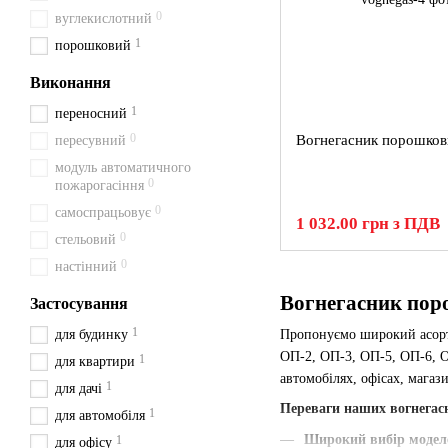
0
вуглекислотний
1
порошковий
Виконання
1
переносний
0
Вогнегасник порошков
пересувний
модуль автоматичного
0
пожарогасіння
0
самоспрацьовує
1 032.00 грн з ПДВ
0
стельовий
0
настінний
Вогнегасник пор
Застосування
1
для будинку
Пропонуємо широкий асо
ОП-2, ОП-3, ОП-5, ОП-6, О
1
для квартири
автомобілях, офісах, магаз
1
для дачі
Переваги наших вогнегас
1
для автомобіля
Широкий вибір модел
1
для офісу