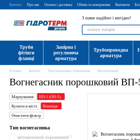
Перейти до основного контенту
Каталог
Про нас
Оплата і доставка
Обмін та повернення
Контакти
Бл
З нами надійно і вигідно!
Труби
Запірна і
Трубопроводна
фітінги
регулююча
арматура
фланці
арматура
Головна
Каталог
Протипожежне обладнання
Вогнегасники
Вогнегасник порошковий ВП-
Маркування:
ВП-5 (ОП-5)
Купити в місті:
Вінниця
Очистити фільтр
Тип вогнегасника
0
автоматичний порошковий