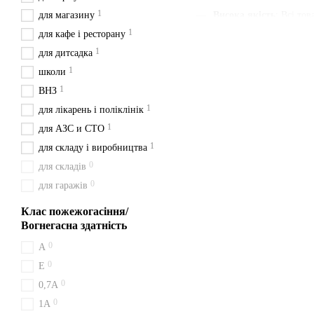
1
для магазину
Висока якість
: Всі то
1
для кафе і ресторану
Наявність паспорта та
1
для дитсадка
Швидка доставка
: Ми
1
школи
Зручна ціна
: Ціни вка
1
ВНЗ
З нами ви отримуєте швидк
1
для лікарень і поліклінік
будьте певні у своєму вибор
1
для АЗС и СТО
Доставка з Києва перевізн
1
для складу і виробництва
Порошкові вогнег
0
для складів
0
для гаражів
Усередині балона ВП-5 — в
рідин, газів і електрики, т
Клас пожежогасіння/
Купівля ВП-5 у В
Вогнегасна здатність
0
A
Замовлений ВП-5 відправля
0
Вінницькій області — Жмер
Е
0
0,7А
0
1A