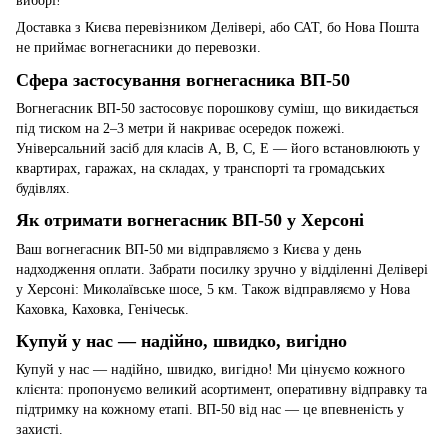
виборі!
Доставка з Києва перевізником Делівері, або САТ, бо Нова Пошта
не приймає вогнегасники до перевозки.
Сфера застосування вогнегасника ВП-50
Вогнегасник ВП-50 застосовує порошкову суміш, що викидається
під тиском на 2–3 метри й накриває осередок пожежі.
Універсальний засіб для класів A, B, C, E — його встановлюють у
квартирах, гаражах, на складах, у транспорті та громадських
будівлях.
Як отримати вогнегасник ВП-50 у Херсоні
Ваш вогнегасник ВП-50 ми відправляємо з Києва у день
надходження оплати. Забрати посилку зручно у відділенні Делівері
у Херсоні: Миколаївське шосе, 5 км. Також відправляємо у Нова
Каховка, Каховка, Генічеськ.
Купуй у нас — надійно, швидко, вигідно
Купуй у нас — надійно, швидко, вигідно! Ми цінуємо кожного
клієнта: пропонуємо великий асортимент, оперативну відправку та
підтримку на кожному етапі. ВП-50 від нас — це впевненість у
захисті.