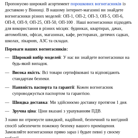
Пропонуємо широкий асортимент
порошкових вогнегасників
із
доставкою у Вінниці. В нашому інтернет-магазині ви знайдете
вогнегасники різних моделей: ОП-1, ОП-2, ОП-3, ОП-5, ОП-6,
ОП-8, ОП-9, ОП-25, ОП-50, ОП-100 . Наші вогнегасники підходять
для використання в різних місцях: будинках, квартирах, дачах,
автомобілях, офісах, магазинах, кафе, ресторанах, дитячих садках,
школах, лікарнях, АЗС та складах.
Переваги наших вогнегасників:
Широкий вибір моделей
: У нас ви знайдете вогнегасники на
будь-який випадок.
Висока якість
: Всі товари сертифіковані та відповідають
стандартам безпеки.
Наявність паспорта та гарантії
: Кожен вогнегасник
супроводжується паспортом та гарантією.
Швидка доставка
: Ми здійснюємо доставку протягом 1 дня.
Зручна ціна
: Ціни вказані з урахуванням ПДВ.
З нами ви отримуєте швидкий, надійний, безпечний та вигідний
спосіб забезпечити пожежну безпеку вашого приміщення.
Замовляйте вогнегасники прямо зараз і будьте певні у своєму