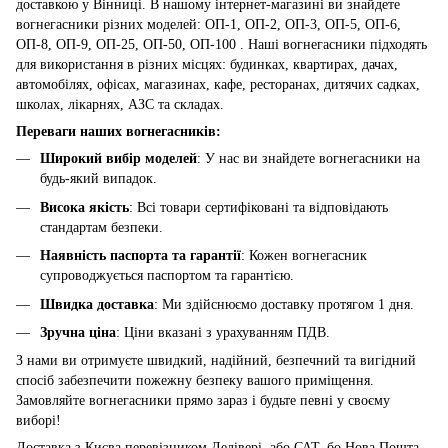
доставкою у Вінниці. В нашому інтернет-магазині ви знайдете
вогнегасники різних моделей: ОП-1, ОП-2, ОП-3, ОП-5, ОП-6,
ОП-8, ОП-9, ОП-25, ОП-50, ОП-100 . Наші вогнегасники підходять
для використання в різних місцях: будинках, квартирах, дачах,
автомобілях, офісах, магазинах, кафе, ресторанах, дитячих садках,
школах, лікарнях, АЗС та складах.
Переваги наших вогнегасників:
Широкий вибір моделей
: У нас ви знайдете вогнегасники на
будь-який випадок.
Висока якість
: Всі товари сертифіковані та відповідають
стандартам безпеки.
Наявність паспорта та гарантії
: Кожен вогнегасник
супроводжується паспортом та гарантією.
Швидка доставка
: Ми здійснюємо доставку протягом 1 дня.
Зручна ціна
: Ціни вказані з урахуванням ПДВ.
З нами ви отримуєте швидкий, надійний, безпечний та вигідний
спосіб забезпечити пожежну безпеку вашого приміщення.
Замовляйте вогнегасники прямо зараз і будьте певні у своєму
виборі!
Доставка з Києва перевізником Делівері, або САТ, бо Нова Пошта