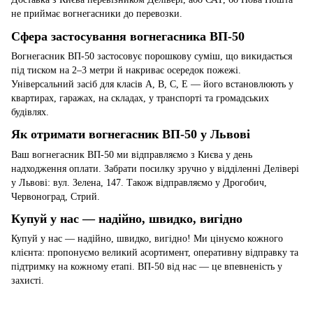
не приймає вогнегасники до перевозки.
Сфера застосування вогнегасника ВП-50
Вогнегасник ВП-50 застосовує порошкову суміш, що викидається
під тиском на 2–3 метри й накриває осередок пожежі.
Універсальний засіб для класів A, B, C, E — його встановлюють у
квартирах, гаражах, на складах, у транспорті та громадських
будівлях.
Як отримати вогнегасник ВП-50 у Львові
Ваш вогнегасник ВП-50 ми відправляємо з Києва у день
надходження оплати. Забрати посилку зручно у відділенні Делівері
у Львові: вул. Зелена, 147. Також відправляємо у Дрогобич,
Червоноград, Стрий.
Купуй у нас — надійно, швидко, вигідно
Купуй у нас — надійно, швидко, вигідно! Ми цінуємо кожного
клієнта: пропонуємо великий асортимент, оперативну відправку та
підтримку на кожному етапі. ВП-50 від нас — це впевненість у
захисті.