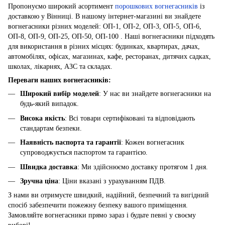
Пропонуємо широкий асортимент
порошкових вогнегасників
із
доставкою у Вінниці. В нашому інтернет-магазині ви знайдете
вогнегасники різних моделей: ОП-1, ОП-2, ОП-3, ОП-5, ОП-6,
ОП-8, ОП-9, ОП-25, ОП-50, ОП-100 . Наші вогнегасники підходять
для використання в різних місцях: будинках, квартирах, дачах,
автомобілях, офісах, магазинах, кафе, ресторанах, дитячих садках,
школах, лікарнях, АЗС та складах.
Переваги наших вогнегасників:
Широкий вибір моделей
: У нас ви знайдете вогнегасники на
будь-який випадок.
Висока якість
: Всі товари сертифіковані та відповідають
стандартам безпеки.
Наявність паспорта та гарантії
: Кожен вогнегасник
супроводжується паспортом та гарантією.
Швидка доставка
: Ми здійснюємо доставку протягом 1 дня.
Зручна ціна
: Ціни вказані з урахуванням ПДВ.
З нами ви отримуєте швидкий, надійний, безпечний та вигідний
спосіб забезпечити пожежну безпеку вашого приміщення.
Замовляйте вогнегасники прямо зараз і будьте певні у своєму