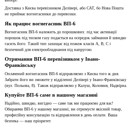
виборі!
Доставка з Києва перевізником Делівері, або САТ, бо Нова Пошта
не приймає вогнегасники до перевозки.
Як працює вогнегасник ВП-6
Вогнегасник ВП-6 належить до порошкових: під час активації
порошок під тиском газу подається на осередок займання й швидко
гасить його. Такий тип захищає від пожеж класів A, B, C і
безпечний для електрообладнання під напругою.
Отримання ВП-6 перевізником у Івано-
Франківську
Оплачений вогнегасник ВП-6 відправляємо з Києва того ж дня.
Забрати його ви зможете у відділенні Делівері у Івано-Франківську
(вул. Польова, 8). Також відправляємо у Калуш, Коломия, Надвірна.
Купуйте ВП-6 саме в нашому магазині
Надійно, швидко, вигідно — саме так ми працюємо для вас!
Обираючи ВП-6 у нашому магазині, ви отримуєте якісний товар,
професійну консультацію та відправлення в день оплати. Ваша
безпека — наш пріоритет.