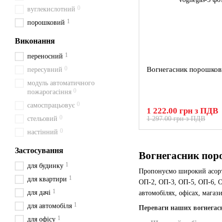
0
вуглекислотний
1
порошковий
Виконання
1
переносний
0
Вогнегасник порошков
пересувний
модуль автоматичного
0
пожарогасіння
0
самоспрацьовує
1 222.00 грн з ПДВ
0
стельовий
1 297.00 грн з ПДВ
0
настінний
Застосування
Вогнегасник пор
1
для будинку
Пропонуємо широкий асо
1
для квартири
ОП-2, ОП-3, ОП-5, ОП-6, О
1
для дачі
автомобілях, офісах, магаз
1
для автомобіля
Переваги наших вогнегас
1
для офісу