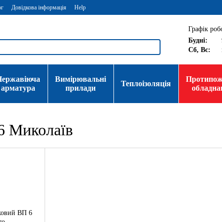
ог
Довідкова інформація
Help
Графік роб
Будні:
Сб, Вс:
Нержавіюча
Вимірювальні
Протипо
Теплоізоляція
арматура
прилади
обладна
6 Миколаїв