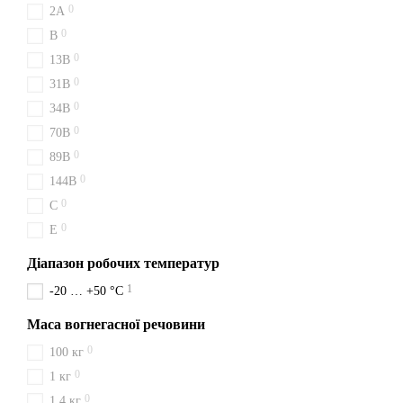
Надійно, швидко, вигідно 
0
2A
в день оплати. Ваша безпе
0
B
0
13B
0
31B
0
34B
0
70B
0
89B
0
144B
0
C
0
E
Діапазон робочих температур
1
-20 … +50 °C
Маса вогнегасної речовини
0
100 кг
0
1 кг
0
1,4 кг