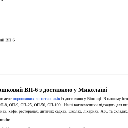
ий ВП 6
ошковий ВП-6 з доставкою у Миколаїві
ртимент
порошкових вогнегасників
із доставкою у Вінниці. В нашому інт
П-8, ОП-9, ОП-25, ОП-50, ОП-100 . Наші вогнегасники підходять для вико
инах, кафе, ресторанах, дитячих садках, школах, лікарнях, АЗС та складах.
ників: