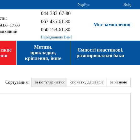
Укр
Рус
Вхід
044-333-67-80
оти:
067 435-61-80
Моє замовлення
9:00–17:00
050 153-61-80
вихідний
Передзвонити Вам?
Метизи,
жежне
Ємності пластикові,
прокладки,
ння
розширювальні баки
кріплення, інше
за популярністю
спочатку дешевше
за назвою
Сортування: