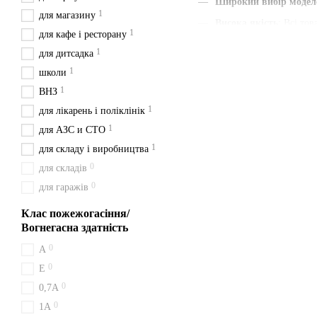
Широкий вибір модел
1
для магазину
Висока якість
: Всі то
1
для кафе і ресторану
Наявність паспорта та
1
для дитсадка
Швидка доставка
: Ми
1
школи
Зручна ціна
: Ціни вка
1
ВНЗ
З нами ви отримуєте швидк
1
для лікарень і поліклінік
будьте певні у своєму вибор
1
для АЗС и СТО
Доставка з Києва перевізн
1
для складу і виробництва
0
для складів
Як працює вогне
0
для гаражів
Вогнегасник ВП-6 належить
пожеж класів A, B, C і бе
Клас пожежогасіння/
Вогнегасна здатність
Отримання ВП-6 
0
A
Оплачений вогнегасник ВП-6
0
Е
відправляємо у Южноукраїн
0
0,7А
Купуйте ВП-6 сам
0
1A