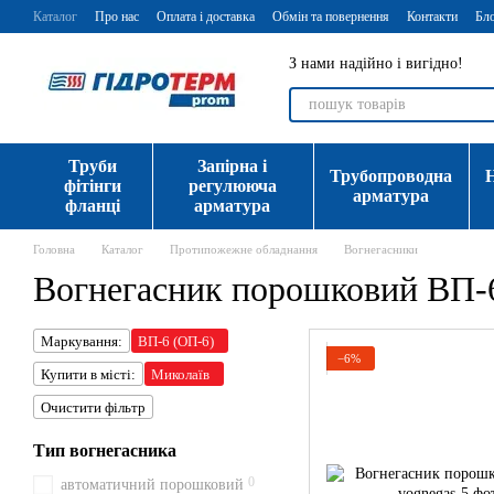
Перейти до основного контенту
Каталог
Про нас
Оплата і доставка
Обмін та повернення
Контакти
Бл
З нами надійно і вигідно!
Труби
Запірна і
Трубопроводна
фітінги
регулююча
арматура
фланці
арматура
Головна
Каталог
Протипожежне обладнання
Вогнегасники
Вогнегасник порошковий ВП-
Маркування:
ВП-6 (ОП-6)
−6%
Купити в місті:
Миколаїв
Очистити фільтр
Тип вогнегасника
0
автоматичний порошковий