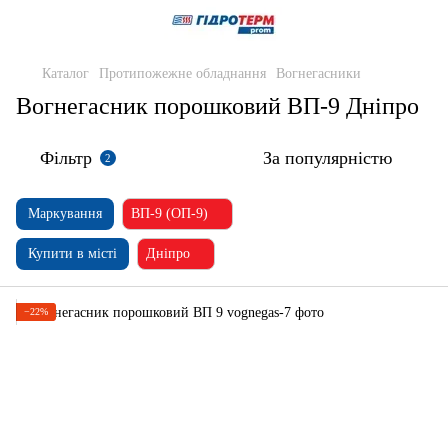
Каталог
Протипожежне обладнання
Вогнегасники
Вогнегасник порошковий ВП-9 Дніпро
Фільтр
За популярністю
2
Маркування
ВП-9 (ОП-9)
Купити в місті
Дніпро
−22%