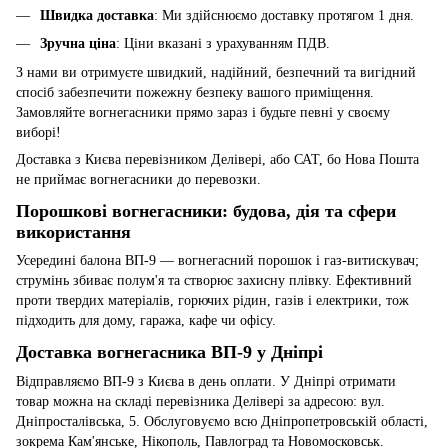
Швидка доставка
: Ми здійснюємо доставку протягом 1 дня.
Зручна ціна
: Ціни вказані з урахуванням ПДВ.
З нами ви отримуєте швидкий, надійний, безпечний та вигідний
спосіб забезпечити пожежну безпеку вашого приміщення.
Замовляйте вогнегасники прямо зараз і будьте певні у своєму
виборі!
Доставка з Києва перевізником Делівері, або САТ, бо Нова Пошта
не приймає вогнегасники до перевозки.
Порошкові вогнегасники: будова, дія та сфери
використання
Усередині балона ВП-9 — вогнегасний порошок і газ-витискувач;
струмінь збиває полум'я та створює захисну плівку. Ефективний
проти твердих матеріалів, горючих рідин, газів і електрики, тож
підходить для дому, гаража, кафе чи офісу.
Доставка вогнегасника ВП-9 у Дніпрі
Відправляємо ВП-9 з Києва в день оплати. У Дніпрі отримати
товар можна на складі перевізника Делівері за адресою: вул.
Дніпросталівська, 5. Обслуговуємо всю Дніпропетровській області,
зокрема Кам'янське, Нікополь, Павлоград та Новомосковськ.