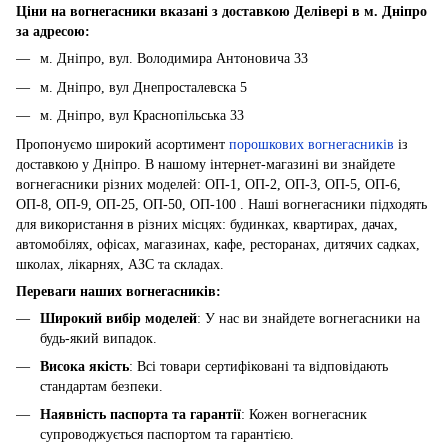
Ціни на вогнегасники вказані з доставкою Делівері в м. Дніпро
за адресою:
м. Дніпро, вул. Володимира Антоновича 33
м. Дніпро, вул Днепросталевска 5
м. Дніпро, вул Краснопільська 33
Пропонуємо широкий асортимент
порошкових вогнегасників
із
доставкою у Дніпро. В нашому інтернет-магазині ви знайдете
вогнегасники різних моделей: ОП-1, ОП-2, ОП-3, ОП-5, ОП-6,
ОП-8, ОП-9, ОП-25, ОП-50, ОП-100 . Наші вогнегасники підходять
для використання в різних місцях: будинках, квартирах, дачах,
автомобілях, офісах, магазинах, кафе, ресторанах, дитячих садках,
школах, лікарнях, АЗС та складах.
Переваги наших вогнегасників:
Широкий вибір моделей
: У нас ви знайдете вогнегасники на
будь-який випадок.
Висока якість
: Всі товари сертифіковані та відповідають
стандартам безпеки.
Наявність паспорта та гарантії
: Кожен вогнегасник
супроводжується паспортом та гарантією.