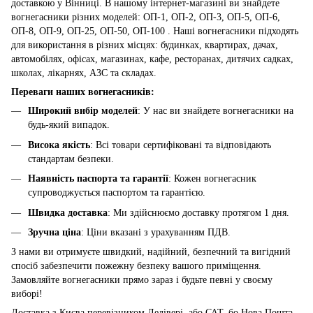
доставкою у Вінниці. В нашому інтернет-магазині ви знайдете
вогнегасники різних моделей: ОП-1, ОП-2, ОП-3, ОП-5, ОП-6,
ОП-8, ОП-9, ОП-25, ОП-50, ОП-100 . Наші вогнегасники підходять
для використання в різних місцях: будинках, квартирах, дачах,
автомобілях, офісах, магазинах, кафе, ресторанах, дитячих садках,
школах, лікарнях, АЗС та складах.
Переваги наших вогнегасників:
Широкий вибір моделей
: У нас ви знайдете вогнегасники на
будь-який випадок.
Висока якість
: Всі товари сертифіковані та відповідають
стандартам безпеки.
Наявність паспорта та гарантії
: Кожен вогнегасник
супроводжується паспортом та гарантією.
Швидка доставка
: Ми здійснюємо доставку протягом 1 дня.
Зручна ціна
: Ціни вказані з урахуванням ПДВ.
З нами ви отримуєте швидкий, надійний, безпечний та вигідний
спосіб забезпечити пожежну безпеку вашого приміщення.
Замовляйте вогнегасники прямо зараз і будьте певні у своєму
виборі!
Доставка з Києва перевізником Делівері, або САТ, бо Нова Пошта