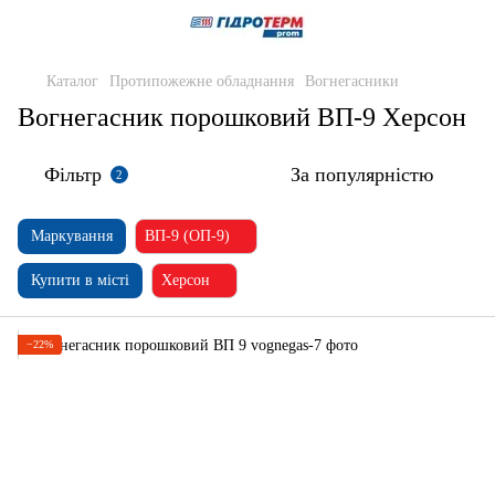
Каталог
Протипожежне обладнання
Вогнегасники
Вогнегасник порошковий ВП-9 Херсон
Фільтр
За популярністю
2
Маркування
ВП-9 (ОП-9)
Купити в місті
Херсон
−22%