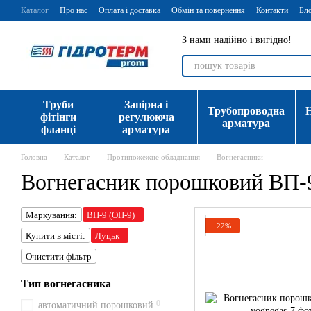
Перейти до основного контенту
Каталог
Про нас
Оплата і доставка
Обмін та повернення
Контакти
Бл
З нами надійно і вигідно!
Труби
Запірна і
Трубопроводна
фітінги
регулююча
арматура
фланці
арматура
Головна
Каталог
Протипожежне обладнання
Вогнегасники
Вогнегасник порошковий ВП-
Маркування:
ВП-9 (ОП-9)
−22%
Купити в місті:
Луцьк
Очистити фільтр
Тип вогнегасника
0
автоматичний порошковий