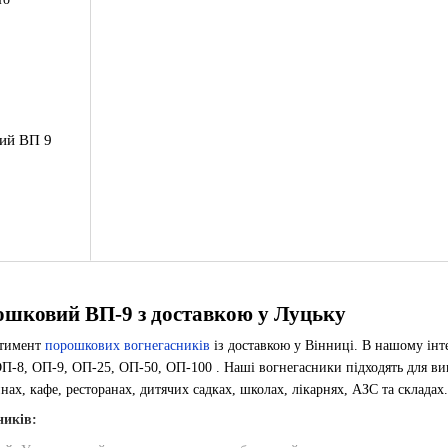
ий ВП 9
ошковий ВП-9 з доставкою у Луцьку
ртимент
порошкових вогнегасників
із доставкою у Вінниці. В нашому інт
П-8, ОП-9, ОП-25, ОП-50, ОП-100 . Наші вогнегасники підходять для вико
инах, кафе, ресторанах, дитячих садках, школах, лікарнях, АЗС та складах.
ників: