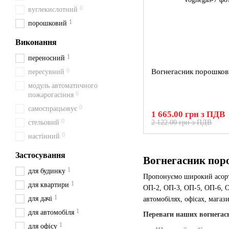
0
вуглекислотний
1
порошковий
Виконання
1
переносний
0
Вогнегасник порошков
пересувний
модуль автоматичного
0
пожарогасіння
0
самоспрацьовує
1 665.00 грн з ПДВ
0
стельовий
2 122.00 грн з ПДВ
0
настінний
Застосування
Вогнегасник пор
1
для будинку
Пропонуємо широкий асо
1
для квартири
ОП-2, ОП-3, ОП-5, ОП-6, О
1
для дачі
автомобілях, офісах, магаз
1
для автомобіля
Переваги наших вогнегас
1
для офісу