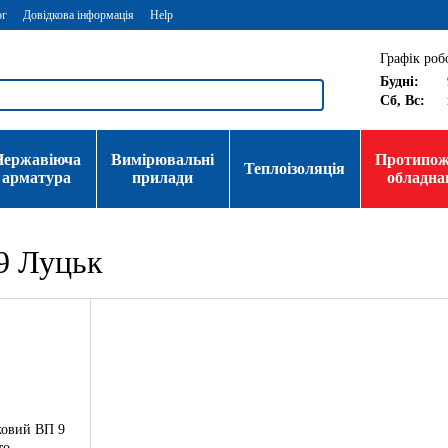
ог
Довідкова інформація
Help
Графік роб
Будні:
Сб, Вс:
Нержавіюча
Вимірювальні
Протипо
Теплоізоляція
арматура
прилади
обладна
9 Луцьк