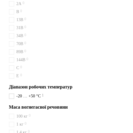
Купуй у нас — надійно, шв
0
2A
від нас — це впевненість у 
0
B
0
13B
0
31B
0
34B
0
70B
0
89B
0
144B
0
C
0
E
Діапазон робочих температур
1
-20 … +50 °C
Маса вогнегасної речовини
0
100 кг
0
1 кг
0
1,4 кг