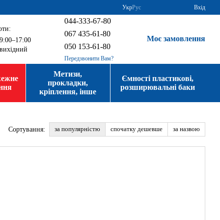
Укр
Рус
Вхід
044-333-67-80
оти:
067 435-61-80
Моє замовлення
9:00–17:00
050 153-61-80
вихідний
Передзвонити Вам?
Метизи,
жежне
Ємності пластикові,
прокладки,
ння
розширювальні баки
кріплення, інше
за популярністю
спочатку дешевше
за назвою
Сортування: