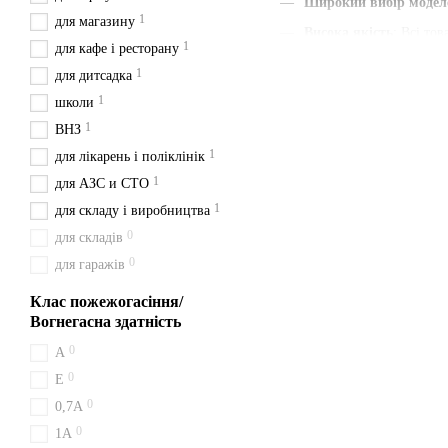
Широкий вибір модел
1
для магазину
Висока якість
: Всі то
1
для кафе і ресторану
Наявність паспорта та
1
для дитсадка
Швидка доставка
: Ми
1
школи
Зручна ціна
: Ціни вка
1
ВНЗ
З нами ви отримуєте швидк
1
для лікарень і поліклінік
будьте певні у своєму вибор
1
для АЗС и СТО
Доставка з Києва перевізн
1
для складу і виробництва
0
для складів
Сфера застосува
0
для гаражів
Вогнегасник ВП-9 застосов
його встановлюють у кварти
Клас пожежогасіння/
Вогнегасна здатність
Як отримати вог
0
A
Ваш вогнегасник ВП-9 ми ві
0
Е
відправляємо у Ковель, Во
0
0,7А
Купуй у нас — на
0
1A