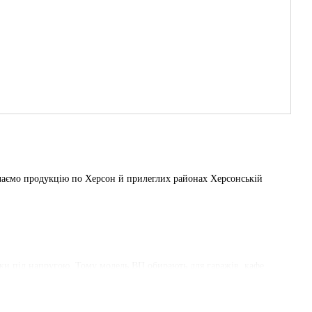
аємо продукцію по Херсон й прилеглих районах Херсонській
ики під напругою. Тому модель ВП обирають для гаражів, кафе,