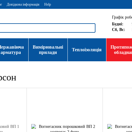
ог
Довідкова інформація
Help
Графік роб
Будні:
Сб, Вс:
Нержавіюча
Вимірювальні
Протипо
Теплоізоляція
арматура
прилади
обладна
рсон