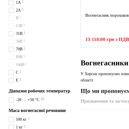
1
1A
1
2A
Вогнегасник порошков
0
B
0
13B
1
31B
13 118.00 грн з ПДВ
0
34B
1
70B
0
89B
Вогнегасники
0
144B
2
C
У Херсон пропонуємо повн
2
E
області.
Що ми пропонуєм
Діапазон робочих температур
10
-20 … +50 °C
Призначення та застос
Порошок ефективно збиває п
Маса вогнегасної речовини
торгових точок і житла в Х
1
100 кг
Технічні особливості
1
1 кг