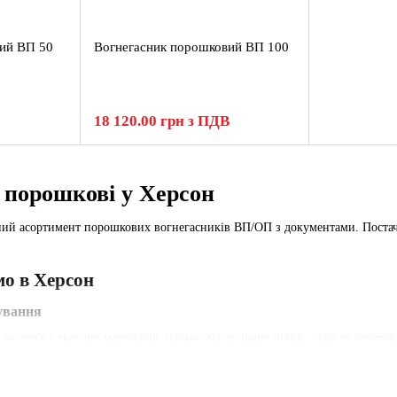
ий ВП 50
Вогнегасник порошковий ВП 100
18 120.00 грн з ПДВ
 порошкові у Херсон
ий асортимент порошкових вогнегасників ВП/ОП з документами. Постач
о в Херсон
ування
олум'я з твердих матеріалів, пально-мастильних рідин, газів та електр
ерсон.