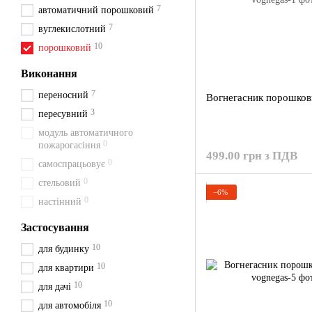
7
автоматичний порошковий
7
вуглекислотний
10
порошковий
Виконання
7
переносний
Вогнегасник порошков
3
пересувний
модуль автоматичного
0
пожарогасіння
499.00 грн з ПДВ
0
самоспрацьовує
0
стельовий
−6%
0
настінний
Застосування
10
для будинку
10
для квартири
10
для дачі
10
для автомобіля