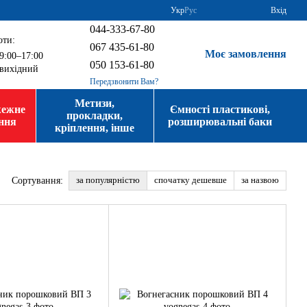
Укр
Рус
Вхід
044-333-67-80
оти:
067 435-61-80
Моє замовлення
9:00–17:00
050 153-61-80
вихідний
Передзвонити Вам?
Метизи,
жежне
Ємності пластикові,
прокладки,
ння
розширювальні баки
кріплення, інше
за популярністю
спочатку дешевше
за назвою
Сортування: