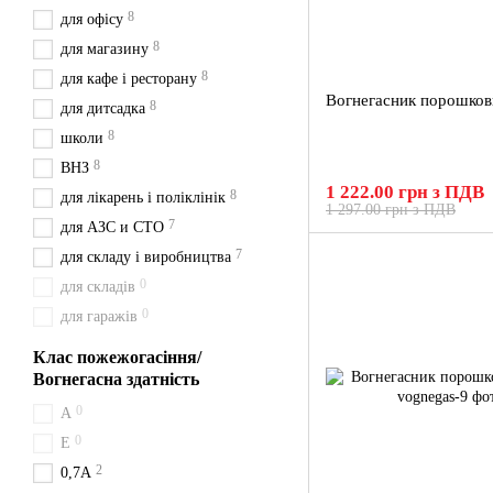
8
для офісу
8
для магазину
8
для кафе і ресторану
Вогнегасник порошков
8
для дитсадка
8
школи
8
ВНЗ
1 222.00 грн з ПДВ
8
для лікарень і поліклінік
1 297.00 грн з ПДВ
7
для АЗС и СТО
7
для складу і виробництва
0
для складів
0
для гаражів
Клас пожежогасіння/
Вогнегасна здатність
0
A
0
Е
2
0,7А