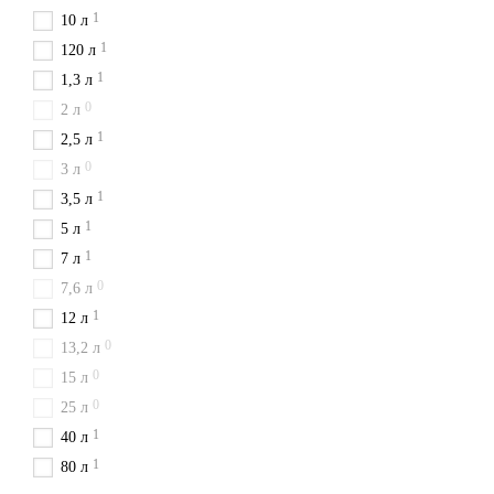
1
10 л
1
120 л
1
1,3 л
0
2 л
1
2,5 л
0
3 л
1
3,5 л
1
5 л
1
7 л
0
7,6 л
1
12 л
0
13,2 л
0
15 л
0
25 л
1
40 л
1
80 л