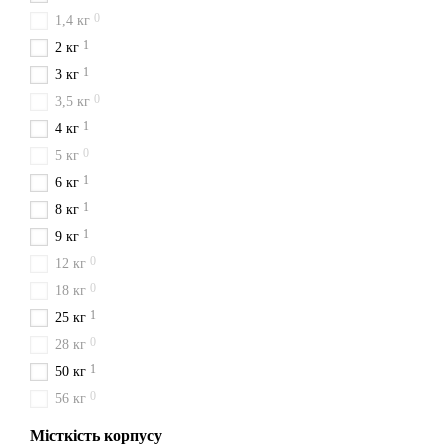
0
Корпус виготовлено зі ста
1,4 кг
+50°C, довжина струменя в
1
2 кг
1
3 кг
Асортимент розмірів т
0
3,5 кг
Доступні всі ходові типо
1
4 кг
Оплата й доставк
0
5 кг
Товар вирушає зі складу в 
1
6 кг
області, зокрема Каховка, 
1
8 кг
1
9 кг
0
12 кг
0
18 кг
1
25 кг
0
28 кг
1
50 кг
0
56 кг
Місткість корпусу