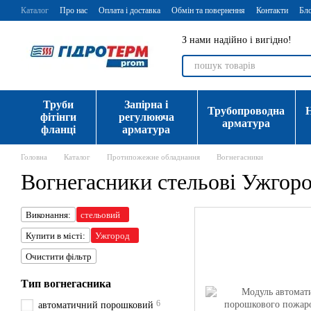
Перейти до основного контенту
Каталог
Про нас
Оплата і доставка
Обмін та повернення
Контакти
Бл
З нами надійно і вигідно!
Труби
Запірна і
Трубопроводна
фітінги
регулююча
арматура
фланці
арматура
Головна
Каталог
Протипожежне обладнання
Вогнегасники
Вогнегасники стельові Ужгор
Виконання:
стельовий
Купити в місті:
Ужгород
Очистити фільтр
Тип вогнегасника
6
автоматичний порошковий