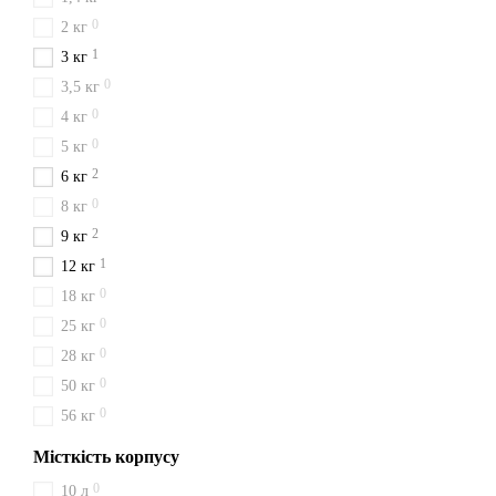
стелі до 3 м.
0
2 кг
Не чекайте на небезпеку – 
1
3 кг
наш пріоритет!
0
3,5 кг
0
4 кг
0
5 кг
2
6 кг
0
8 кг
2
9 кг
1
12 кг
0
18 кг
0
25 кг
0
28 кг
0
50 кг
0
56 кг
Місткість корпусу
0
10 л