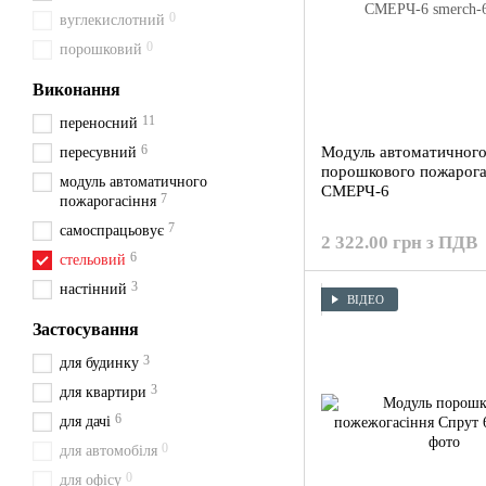
0
вуглекислотний
0
порошковий
Виконання
11
переносний
6
Модуль автоматичног
пересувний
порошкового пожарога
модуль автоматичного
СМЕРЧ-6
7
пожарогасіння
7
самоспрацьовує
2 322.00 грн з ПДВ
6
стельовий
3
настінний
ВІДЕО
Застосування
3
для будинку
3
для квартири
6
для дачі
0
для автомобіля
0
для офісу