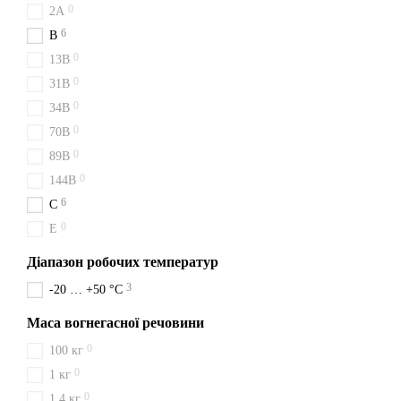
0
Дана установка не застосо
2A
6
B
Вид вогнегасної речо
0
13B
Діапазон температур екс
0
31B
Температура спрацьовув
0
34B
Робочий тиск в корпусі,
0
70B
Термін служби, більше 
0
89B
Модулі порошкового пож
0
144B
тиску, теплової датчик як
6
C
приміщення або на конструк
0
E
Купити стельовий
Діапазон робочих температур
Доставка в Ужгород переві
3
-20 … +50 °C
Захистіть свій бізнес і ма
Маса вогнегасної речовини
Цей компактний та ефектив
у невеликих зонах, таких я
0
100 кг
менше ніж за 3 секунди.
0
1 кг
З висотою всього 270 мм і 
0
1,4 кг