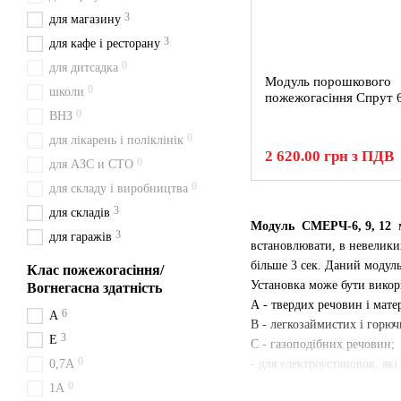
3
для магазину
3
для кафе і ресторану
0
для дитсадка
Модуль порошкового
0
школи
пожежогасіння Спрут 
0
ВНЗ
0
для лікарень і поліклінік
2 620.00 грн з ПДВ
0
для АЗС и СТО
0
для складу і виробництва
3
для складів
Модуль СМЕРЧ-6, 9, 12
м
3
для гаражів
встановлювати, в невеликих
більше 3 сек. Даний модуль
Клас пожежогасіння/
Установка може бути викор
Вогнегасна здатність
А - твердих речовин і матер
6
A
В - легкозаймистих і горюч
3
Е
С - газоподібних речовин;
0
0,7А
- для електроустановок, які
0
1A