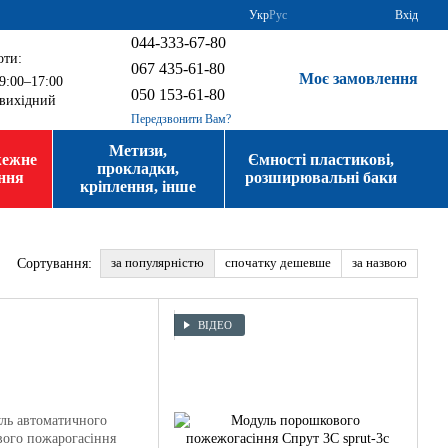
Укр
Рус
Вхід
044-333-67-80
оти:
067 435-61-80
Моє замовлення
9:00–17:00
050 153-61-80
вихідний
Передзвонити Вам?
Метизи,
жежне
Ємності пластикові,
прокладки,
ння
розширювальні баки
кріплення, інше
за популярністю
спочатку дешевше
за назвою
Сортування:
ВІДЕО