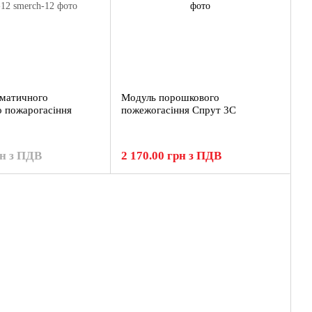
оматичного
Модуль порошкового
 пожарогасіння
пожежогасіння Спрут 3С
рн з ПДВ
2 170.00 грн з ПДВ