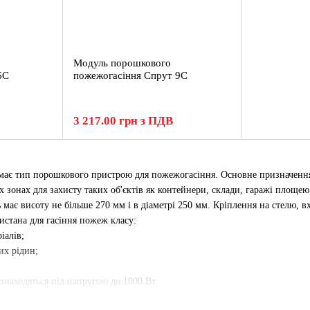
Модуль порошкового
6С
пожежогасіння Спрут 9С
3 217.00 грн з ПДВ
ає тип порошкового пристрою для пожежогасіння. Основне призначення д
 зонах для захисту таких об'єктів як контейнери, склади, гаражі площею
 має висоту не більше 270 мм і в діаметрі 250 мм. Кріплення на стелю, вх
истана для гасіння пожеж класу:
іалів;
их рідин;
 знаходяться під напругою до 1000 Вт.