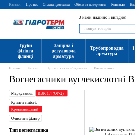
Перейти до основного контенту
Каталог
Про нас
Оплата і доставка
Обмін та повернення
Контакти
Бл
З нами надійно і вигідно!
Труби
Запірна і
Трубопроводна
фітінги
регулююча
арматура
фланці
арматура
Головна
Каталог
Протипожежне обладнання
Вогнегасники
Вогнегасники вуглекислотні 
Маркування:
ВВК 1,4 (ОУ-2)
Купити в місті:
Кропивницький
Очистити фільтр
Тип вогнегасника