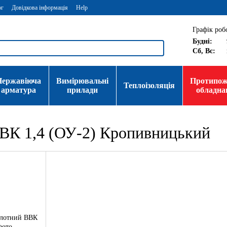
ог
Довідкова інформація
Help
Графік роб
Будні:
Сб, Вс:
Нержавіюча
Вимірювальні
Протипо
Теплоізоляція
арматура
прилади
обладна
ВВК 1,4 (ОУ-2) Кропивницький