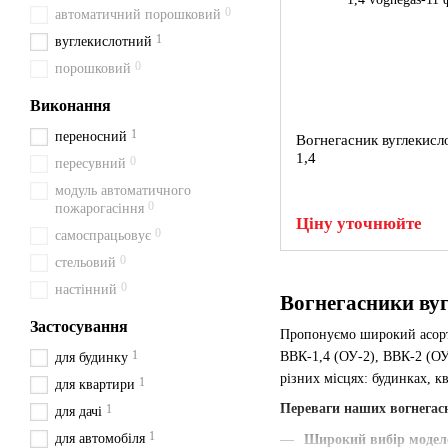
0
автоматичний порошковий
1
вуглекислотний
0
порошковий
Виконання
1
переносний
Вогнегасник вуглекис
1,4
0
пересувний
модуль автоматичного
0
пожарогасіння
Ціну уточнюйте
0
самоспрацьовує
0
стельовий
0
настінний
Вогнегасники вуг
Застосування
Пропонуємо широкий асо
1
ВВК-1,4 (ОУ-2), ВВК-2 (ОУ
для будинку
різних місцях: будинках, кв
1
для квартири
Переваги наших вогнегас
1
для дачі
1
для автомобіля
Широкий вибір модел