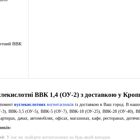
лотний ВВК
лекислотні ВВК 1,4 (ОУ-2) з доставкою у Кро
ртимент
вуглекислотних
вогнегасників
із доставкою в Ваш город. В нашо
-3), ВВК-3,5 (ОУ-5), ВВК-5 (ОУ-7), ВВК-18 (ОУ-25), ВВК-28 (ОУ-40), ВВ
артирах, дачах, автомобілях, офісах, магазинах, кафе, ресторанах, дитячи
ників:
ей
: У нас ви знайдете вогнегасники на будь-який випадок.