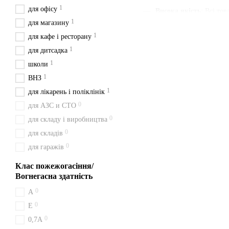
1
для офісу
Висока якість
: Всі то
1
для магазину
Наявність паспорта та
1
для кафе і ресторану
Швидка доставка
: Ми
1
для дитсадка
Зручна ціна
: Ціни вка
1
школи
З нами ви отримуєте швидк
1
ВНЗ
будьте певні у своєму вибор
1
для лікарень і поліклінік
Доставка з Києва перевізн
0
для АЗС и СТО
Особливості вогн
0
для складу і виробництва
0
для складів
Принцип дії ВВК 1,4 (ОУ-2
0
горючих рідин (клас B) та 
для гаражів
Як замовити ВВК
Клас пожежогасіння/
Вогнегасна здатність
Оформлення замовлення на 
0
A
сусідні міста: Олександрія
0
Е
Замовляй ВВК 1,4
0
0,7А
Замовляйте вогнегасник ВВ