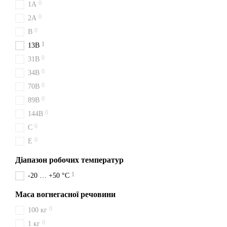
0
1A
Допоможемо з вибором.
0
2A
0
B
1
13B
0
31B
0
34B
0
70B
0
89B
0
144B
0
C
0
E
Діапазон робочих температур
1
-20 … +50 °C
Маса вогнегасної речовини
0
100 кг
0
1 кг