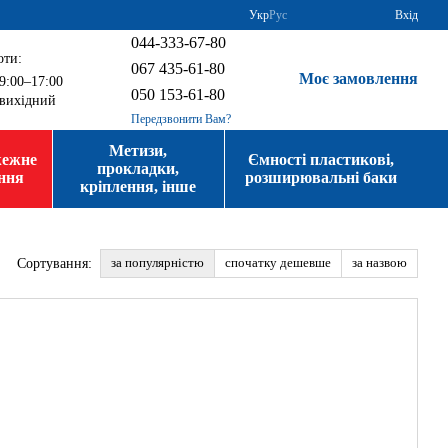
Укр
Рус
Вхід
044-333-67-80
оти:
067 435-61-80
Моє замовлення
9:00–17:00
050 153-61-80
вихідний
Передзвонити Вам?
Метизи,
жежне
Ємності пластикові,
прокладки,
ння
розширювальні баки
кріплення, інше
за популярністю
спочатку дешевше
за назвою
Сортування: