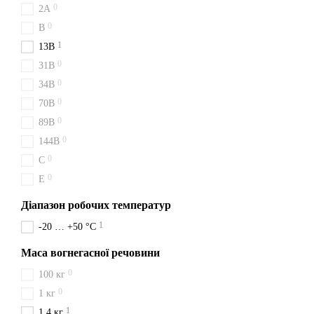
0
2A
Оформлення замовлення на 
0
B
сусідні міста: Бердичів, К
1
13B
Купити ВВК 1,4 (
0
31B
0
Купити ВВК 1,4 (ОУ-2) у Ж
34B
вогнегасників. Надійний п
0
70B
0
89B
0
144B
0
C
0
E
Діапазон робочих температур
1
-20 … +50 °C
Маса вогнегасної речовини
0
100 кг
0
1 кг
1
1,4 кг