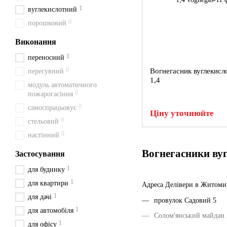
1
вуглекислотний
0
порошковий
Виконання
1
переносний
0
Вогнегасник вуглекис
пересувний
1,4
модуль автоматичного
0
пожарогасіння
0
самоспрацьовує
Ціну уточнюйте
0
стельовий
0
настінний
Вогнегасники вуг
Застосування
1
для будинку
1
для квартири
Адреса Делівери в Житоми
1
для дачі
провулок Садовий 5
1
для автомобіля
Солом'янський майдан 
1
для офісу