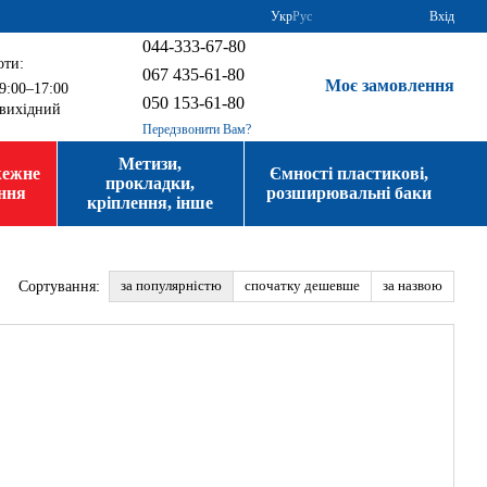
Укр
Рус
Вхід
044-333-67-80
оти:
067 435-61-80
Моє замовлення
9:00–17:00
050 153-61-80
вихідний
Передзвонити Вам?
Метизи,
жежне
Ємності пластикові,
прокладки,
ння
розширювальні баки
кріплення, інше
за популярністю
спочатку дешевше
за назвою
Сортування: