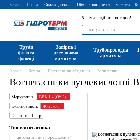
Перейти до основного контенту
Каталог
Про нас
Оплата і доставка
Обмін та повернення
Контакти
Бл
З нами надійно і вигідно!
Труби
Запірна і
Трубопроводна
фітінги
регулююча
арматура
фланці
арматура
Головна
Каталог
Протипожежне обладнання
Вогнегасники
Вогнегасники вуглекислотні 
Маркування:
ВВК 1,4 (ОУ-2)
Купити в місті:
Житомир
Очистити фільтр
Тип вогнегасника
0
автоматичний порошковий