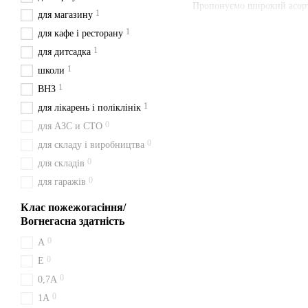
Пропонуємо широкий асо
1
для магазину
ВВК-1,4 (ОУ-2), ВВК-2 (ОУ
1
для кафе і ресторану
різних місцях: будинках, кв
1
для дитсадка
Переваги наших вогнегас
1
школи
Широкий вибір модел
1
ВНЗ
Висока якість
: Всі то
1
для лікарень і поліклінік
Наявність паспорта та
0
для АЗС и СТО
Швидка доставка
: Ми
0
для складу і виробництва
Зручна ціна
: Ціни вка
0
для складів
0
для гаражів
З нами ви отримуєте швидк
будьте певні у своєму вибор
Клас пожежогасіння/
Доставка з Києва перевізн
Вогнегасна здатність
Як працює вуглек
0
A
0
Е
Вогнегасник ВВК 1,4 (ОУ-2
0
0,7А
обладнання, електроніка т
0
1A
Як замовити ВВК 