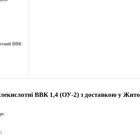
лотний ВВК
лекислотні ВВК 1,4 (ОУ-2) з доставкою у Жит
ре:
3