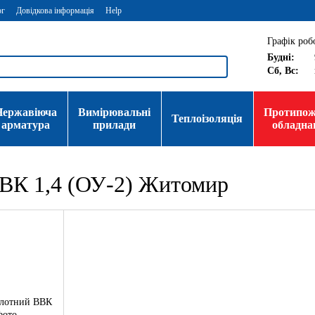
ог
Довідкова інформація
Help
Графік роб
Будні:
Сб, Вс:
Нержавіюча
Вимірювальні
Протипо
Теплоізоляція
арматура
прилади
обладна
ВВК 1,4 (ОУ-2) Житомир