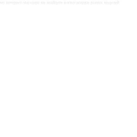
му інтернет-магазині ви знайдете вогнегасники різних моделей:
К-56 (ОУ-80).. Наші вогнегасники підходять для використання в
х садках, школах, лікарнях та складах.
ку вашого приміщення. Замовляйте вогнегасники прямо зараз і
евозки.
е гасіння без залишків: CO₂ повністю випаровується, тому
 серверних і транспорту.