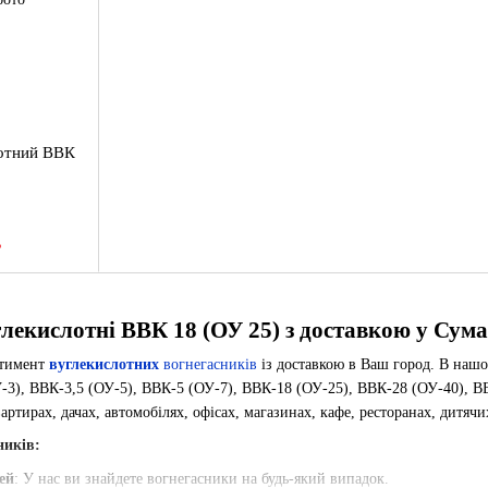
лотний ВВК
В
лекислотні ВВК 18 (ОУ 25) з доставкою у
Сума
ртимент
вуглекислотних
вогнегасників
із доставкою в Ваш город. В нашо
-3), ВВК-3,5 (ОУ-5), ВВК-5 (ОУ-7), ВВК-18 (ОУ-25), ВВК-28 (ОУ-40), ВВ
артирах, дачах, автомобілях, офісах, магазинах, кафе, ресторанах, дитячи
ників:
ей
: У нас ви знайдете вогнегасники на будь-який випадок.