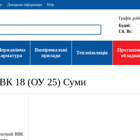
ог
Довідкова інформація
Help
Графік роб
Будні:
Сб, Вс:
Нержавіюча
Вимірювальні
Протипо
Теплоізоляція
арматура
прилади
обладна
ВВК 18 (ОУ 25) Суми