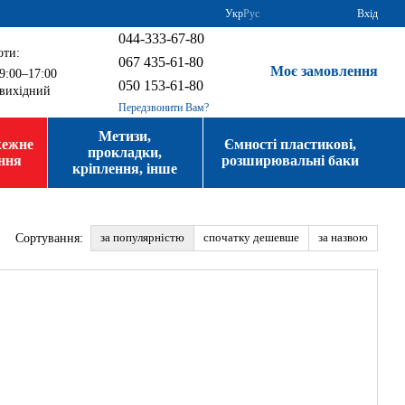
Укр
Рус
Вхід
044-333-67-80
оти:
067 435-61-80
Моє замовлення
9:00–17:00
050 153-61-80
вихідний
Передзвонити Вам?
Метизи,
жежне
Ємності пластикові,
прокладки,
ння
розширювальні баки
кріплення, інше
за популярністю
спочатку дешевше
за назвою
Сортування: