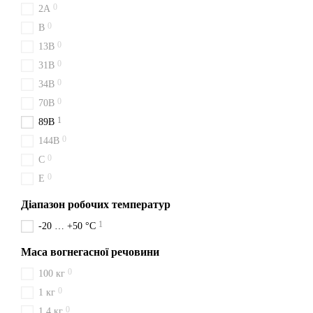
0
2A
підбором. Купувати у нас 
0
B
0
13B
0
31B
0
34B
0
70B
1
89B
0
144B
0
C
0
E
Діапазон робочих температур
1
-20 … +50 °C
Маса вогнегасної речовини
0
100 кг
0
1 кг
0
1,4 кг