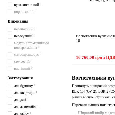
1
вуглекислотний
0
порошковий
Виконання
0
переносний
1
Вогнегасник вуглекис
пересувний
18
модуль автоматичного
0
пожарогасіння
0
самоспрацьовує
16 760.00 грн з ПД
0
стельовий
0
настінний
Вогнегасники вуг
Застосування
1
для будинку
Пропонуємо широкий асо
ВВК-1,4 (ОУ-2), ВВК-2 (ОУ
1
для квартири
різних місцях: будинках, кв
1
для дачі
Переваги наших вогнегас
1
для автомобіля
Широкий вибір модел
1
для офісу