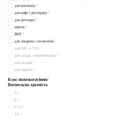
1
для магазину
Висока якість
: Всі то
1
для кафе і ресторану
Наявність паспорта та
1
для дитсадка
Швидка доставка
: Ми
1
школи
Зручна ціна
: Ціни вка
1
ВНЗ
З нами ви отримуєте швидк
1
для лікарень і поліклінік
будьте певні у своєму вибор
0
для АЗС и СТО
Доставка з Києва перевізн
0
для складу і виробництва
Особливості вогн
0
для складів
0
для гаражів
Принцип дії ВВК 18 (ОУ 25
горючих рідин (клас B) та 
Клас пожежогасіння/
Оплата та достав
Вогнегасна здатність
0
A
Щоб отримати ВВК 18 (ОУ 25
0
Конотоп, Шостка, Охтирка.
Е
0
0,7А
Наші переваги
0
1A
Обираючи нас, ви отримуєт