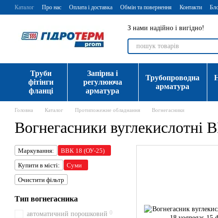
Перейти до основного контенту
Каталог
Про нас
Оплата і доставка
Обмін та повернення
Контакти
Бл
З нами надійно і вигідно!
Труби
Запірна і
Трубопроводна
фітінги
регулююча
арматура
фланці
арматура
Головна
Каталог
Протипожежне обладнання
Вогнегасники
Вогнегасники вуглекислотні 
Маркування:
ВВК 18 (ОУ-25)
Купити в місті:
Суми
Очистити фільтр
Тип вогнегасника
0
автоматичний порошковий