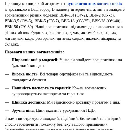
Пропонуємо широкий асортимент
вуглекислотних
вогнегасників
із доставкою в Ваш город. В нашому інтернет-магазині ви знайдете
вогнегасники різних моделей: ВВК-1,4 (ОУ-2), ВВК-2 (ОУ-3),
ВВК-3,5 (ОУ-5), ВВК-5 (ОУ-7), ВВК-18 (ОУ-25), ВВК-28 (ОУ-40),
ВВК-56 (ОУ-80). Наші вогнегасники підходять для використання в
різних місцях: будинках, квартирах, дачах, автомобілях, офісах,
магазинах, кафе, ресторанах, дитячих садках, школах, лікарнях та
складах.
Переваги наших вогнегасників:
Широкий вибір моделей
: У нас ви знайдете вогнегасники на
будь-який випадок.
Висока якість
: Всі товари сертифіковані та відповідають
стандартам безпеки.
Наявність паспорта та гарантії
: Кожен вогнегасник
супроводжується паспортом та гарантією.
Швидка доставка
: Ми здійснюємо доставку протягом 1 дня.
Зручна ціна
: Ціни вказані з урахуванням ПДВ.
З нами ви отримуєте швидкий, надійний, безпечний та вигідний
спосіб забезпечити пожежну безпеку вашого приміщення.