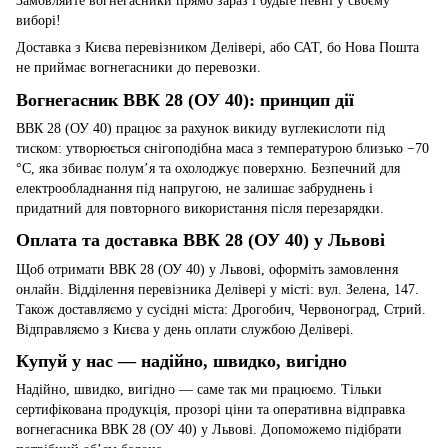
Замовляйте вогнегасники прямо зараз і будьте певні у своєму
виборі!
Доставка з Києва перевізником Делівері, або САТ, бо Нова Пошта
не приймає вогнегасники до перевозки.
Вогнегасник ВВК 28 (ОУ 40): принцип дії
ВВК 28 (ОУ 40) працює за рахунок викиду вуглекислоти під
тиском: утворюється снігоподібна маса з температурою близько −70
°C, яка збиває полум’я та охолоджує поверхню. Безпечний для
електрообладнання під напругою, не залишає забруднень і
придатний для повторного використання після перезарядки.
Оплата та доставка ВВК 28 (ОУ 40) у Львові
Щоб отримати ВВК 28 (ОУ 40) у Львові, оформіть замовлення
онлайн. Відділення перевізника Делівері у місті: вул. Зелена, 147.
Також доставляємо у сусідні міста: Дрогобич, Червоноград, Стрий.
Відправляємо з Києва у день оплати службою Делівері.
Купуй у нас — надійно, швидко, вигідно
Надійно, швидко, вигідно — саме так ми працюємо. Тільки
сертифікована продукція, прозорі ціни та оперативна відправка
вогнегасника ВВК 28 (ОУ 40) у Львові. Допоможемо підібрати