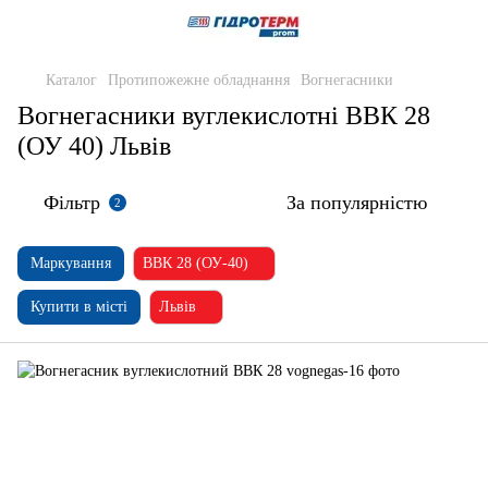
Каталог
Протипожежне обладнання
Вогнегасники
Вогнегасники вуглекислотні ВВК 28
(ОУ 40) Львів
Фільтр
За популярністю
2
Маркування
ВВК 28 (ОУ-40)
Купити в місті
Львів