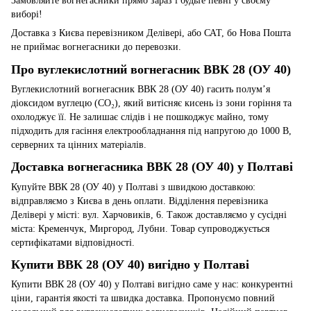
Замовляйте вогнегасники прямо зараз і будьте певні у своєму
виборі!
Доставка з Києва перевізником Делівері, або САТ, бо Нова Пошта
не приймає вогнегасники до перевозки.
Про вуглекислотний вогнегасник ВВК 28 (ОУ 40)
Вуглекислотний вогнегасник ВВК 28 (ОУ 40) гасить полум’я
діоксидом вуглецю (CO₂), який витісняє кисень із зони горіння та
охолоджує її. Не залишає слідів і не пошкоджує майно, тому
підходить для гасіння електрообладнання під напругою до 1000 В,
серверних та цінних матеріалів.
Доставка вогнегасника ВВК 28 (ОУ 40) у Полтаві
Купуйте ВВК 28 (ОУ 40) у Полтаві з швидкою доставкою:
відправляємо з Києва в день оплати. Відділення перевізника
Делівері у місті: вул. Харчовиків, 6. Також доставляємо у сусідні
міста: Кременчук, Миргород, Лубни. Товар супроводжується
сертифікатами відповідності.
Купити ВВК 28 (ОУ 40) вигідно у Полтаві
Купити ВВК 28 (ОУ 40) у Полтаві вигідно саме у нас: конкурентні
ціни, гарантія якості та швидка доставка. Пропонуємо повний