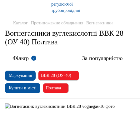
Каталог
Протипожежне обладнання
Вогнегасники
Вогнегасники вуглекислотні ВВК 28
(ОУ 40) Полтава
Фільтр
За популярністю
2
Маркування
ВВК 28 (ОУ-40)
Купити в місті
Полтава