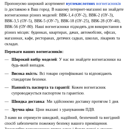
Пропонуємо широкий асортимент
вуглекислотних
вогнегасників
із доставкою в Ваш город. В нашому інтернет-магазині ви знайдете
вогнегасники різних моделей: ВВК-1,4 (ОУ-2), ВВК-2 (ОУ-3),
ВВК-3,5 (ОУ-5), ВВК-5 (ОУ-7), ВВК-18 (ОУ-25), ВВК-28 (ОУ-40),
ВВК-56 (ОУ-80). Наші вогнегасники підходять для використання в
різних місцях: будинках, квартирах, дачах, автомобілях, офісах,
магазинах, кафе, ресторанах, дитячих садках, школах, лікарнях та
складах.
Переваги наших вогнегасників:
Широкий вибір моделей
: У нас ви знайдете вогнегасники на
будь-який випадок.
Висока якість
: Всі товари сертифіковані та відповідають
стандартам безпеки.
Наявність паспорта та гарантії
: Кожен вогнегасник
супроводжується паспортом та гарантією.
Швидка доставка
: Ми здійснюємо доставку протягом 1 дня.
Зручна ціна
: Ціни вказані з урахуванням ПДВ.
З нами ви отримуєте швидкий, надійний, безпечний та вигідний
спосіб забезпечити пожежну безпеку вашого приміщення.