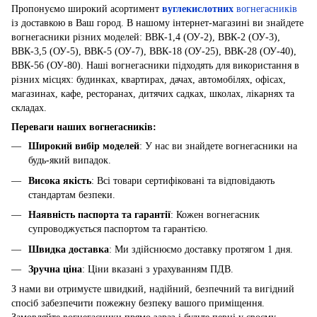
Пропонуємо широкий асортимент
вуглекислотних
вогнегасників
із доставкою в Ваш город. В нашому інтернет-магазині ви знайдете
вогнегасники різних моделей: ВВК-1,4 (ОУ-2), ВВК-2 (ОУ-3),
ВВК-3,5 (ОУ-5), ВВК-5 (ОУ-7), ВВК-18 (ОУ-25), ВВК-28 (ОУ-40),
ВВК-56 (ОУ-80). Наші вогнегасники підходять для використання в
різних місцях: будинках, квартирах, дачах, автомобілях, офісах,
магазинах, кафе, ресторанах, дитячих садках, школах, лікарнях та
складах.
Переваги наших вогнегасників:
Широкий вибір моделей
: У нас ви знайдете вогнегасники на
будь-який випадок.
Висока якість
: Всі товари сертифіковані та відповідають
стандартам безпеки.
Наявність паспорта та гарантії
: Кожен вогнегасник
супроводжується паспортом та гарантією.
Швидка доставка
: Ми здійснюємо доставку протягом 1 дня.
Зручна ціна
: Ціни вказані з урахуванням ПДВ.
З нами ви отримуєте швидкий, надійний, безпечний та вигідний
спосіб забезпечити пожежну безпеку вашого приміщення.