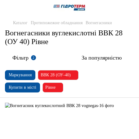
Каталог
Протипожежне обладнання
Вогнегасники
Вогнегасники вуглекислотні ВВК 28
(ОУ 40) Рівне
Фільтр
За популярністю
2
Маркування
ВВК 28 (ОУ-40)
Купити в місті
Рівне