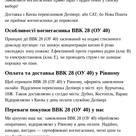
Замовляйте вогнегасники прямо зараз і будьте певні у своєму
виборі!
Доставка з Києва перевізником Делівері, або САТ, бо Нова Пошта
не приймає вогнегасники до перевозки.
Особливості вогнегасника ВВК 28 (ОУ 40)
Принцип дії ВВК 28 (ОУ 40) заснований на подачі стисненого
діоксиду вуглецю: газ знижує концентрацію кисню й різко
охолоджує зону пожежі. Ефективний проти горючих рідин (клас B)
та електроустановок (клас E), не проводить струм і не залишає
порошку чи піни.
Оплата та доставка ВВК 28 (ОУ 40) у Рівному
Щоб отримати ВВК 28 (ОУ 40) у Рівному, оформіть замовлення
онлайн. Відділення перевізника Делівері у місті: вул. Курчатова,
18Ж. Також доставляємо у сусідні міста: Дубно, Костопіль, Вараш.
Відправляємо з Києва у день оплати службою Делівері.
Переваги покупки ВВК 28 (ОУ 40) у нас
Ми цінуємо ваш час: замовлення ВВК 28 (ОУ 40) обробляємо
оперативно, відправляємо у Рівному в день оплати. Надійно,
швидко, вигідно — сертифіковані вогнегасники, чесні ціни та