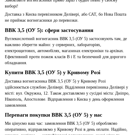
Замовляйте вогнегасники прямо зараз і будьте певні у своєму
виборі!
Доставка з Києва перевізником Делівері, або САТ, бо Нова Пошта
не приймає вогнегасники до перевозки.
ВВК 3,5 (ОУ 5): сфери застосування
Вуглекислотний вогнегасник ВВК 3,5 (ОУ 5) застосовують там, де
важливо зберегти майно: у серверних, лабораторіях,
електрощитових, автомобілях, магазинах електроніки та архівах.
Ефективний проти пожеж класів B і E та безпечний для дорогого
обладнання.
Купити ВВК 3,5 (ОУ 5) у Кривому Розі
Доставка вогнегасника ВВК 3,5 (ОУ 5) у Кривому Розі
здійснюється службою Делівері. Відділення перевізника Делівері у
місті: вул. Окружна, 12. Також доставляємо у сусідні міста: Дніпро,
Нікополь, Апостолове. Відправлення з Києва у день оформлення
замовлення.
Переваги покупки ВВК 3,5 (ОУ 5) у нас
Ми цінуємо ваш час: замовлення ВВК 3,5 (ОУ 5) обробляємо
оперативно, відправляємо у Кривому Розі в день оплати. Надійно,