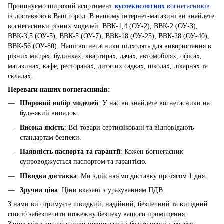
Пропонуємо широкий асортимент
вуглекислотних
вогнегасників
із доставкою в Ваш город. В нашому інтернет-магазині ви знайдете
вогнегасники різних моделей: ВВК-1,4 (ОУ-2), ВВК-2 (ОУ-3),
ВВК-3,5 (ОУ-5), ВВК-5 (ОУ-7), ВВК-18 (ОУ-25), ВВК-28 (ОУ-40),
ВВК-56 (ОУ-80). Наші вогнегасники підходять для використання в
різних місцях: будинках, квартирах, дачах, автомобілях, офісах,
магазинах, кафе, ресторанах, дитячих садках, школах, лікарнях та
складах.
Переваги наших вогнегасників:
Широкий вибір моделей
: У нас ви знайдете вогнегасники на
будь-який випадок.
Висока якість
: Всі товари сертифіковані та відповідають
стандартам безпеки.
Наявність паспорта та гарантії
: Кожен вогнегасник
супроводжується паспортом та гарантією.
Швидка доставка
: Ми здійснюємо доставку протягом 1 дня.
Зручна ціна
: Ціни вказані з урахуванням ПДВ.
З нами ви отримуєте швидкий, надійний, безпечний та вигідний
спосіб забезпечити пожежну безпеку вашого приміщення.