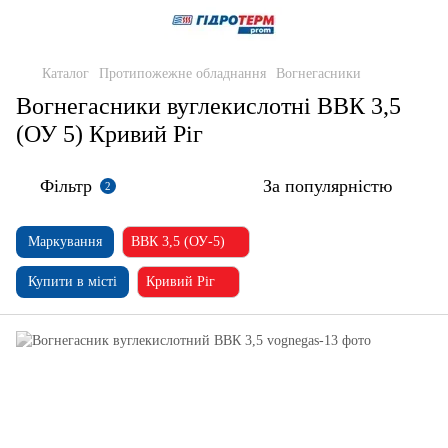
Каталог
Протипожежне обладнання
Вогнегасники
Вогнегасники вуглекислотні ВВК 3,5
(ОУ 5) Кривий Ріг
Фільтр
За популярністю
2
Маркування
ВВК 3,5 (ОУ-5)
Купити в місті
Кривий Ріг