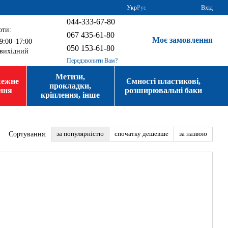
Укр
Рус
Вхід
044-333-67-80
оти:
067 435-61-80
Моє замовлення
9:00–17:00
050 153-61-80
вихідний
Передзвонити Вам?
Метизи,
жежне
Ємності пластикові,
прокладки,
ння
розширювальні баки
кріплення, інше
за популярністю
спочатку дешевше
за назвою
Сортування: