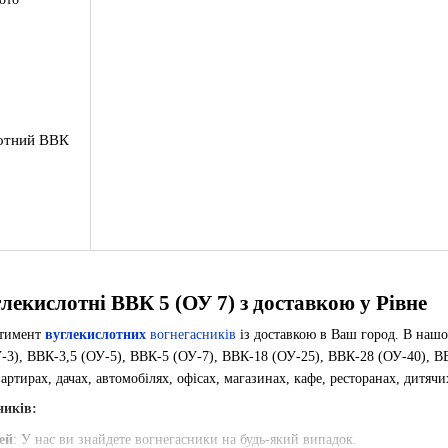
лотний ВВК
лекислотні ВВК 5 (ОУ 7) з доставкою у Рівне
ртимент
вуглекислотних
вогнегасників
із доставкою в Ваш город. В нашо
-3), ВВК-3,5 (ОУ-5), ВВК-5 (ОУ-7), ВВК-18 (ОУ-25), ВВК-28 (ОУ-40), ВВ
артирах, дачах, автомобілях, офісах, магазинах, кафе, ресторанах, дитячи
ників:
ей
: У нас ви знайдете вогнегасники на будь-який випадок.