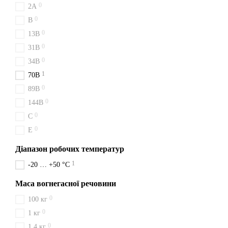
0
2A
вогнегасники, чесні ціни т
0
B
0
13B
0
31B
0
34B
1
70B
0
89B
0
144B
0
C
0
E
Діапазон робочих температур
1
-20 … +50 °C
Маса вогнегасної речовини
0
100 кг
0
1 кг
0
1,4 кг