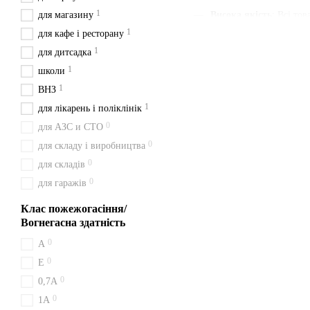
1
для магазину
Висока якість
: Всі то
1
для кафе і ресторану
Наявність паспорта та
1
для дитсадка
Швидка доставка
: Ми
1
школи
Зручна ціна
: Ціни вка
1
ВНЗ
З нами ви отримуєте швидк
1
для лікарень і поліклінік
будьте певні у своєму вибор
0
для АЗС и СТО
Доставка з Києва перевізн
0
для складу і виробництва
Особливості вогн
0
для складів
0
для гаражів
Принцип дії ВВК 5 (ОУ 7) 
горючих рідин (клас B) та 
Клас пожежогасіння/
Оплата та достав
Вогнегасна здатність
0
A
Щоб отримати ВВК 5 (ОУ 7) 
0
Дубно, Костопіль, Вараш. 
Е
0
0,7А
Переваги покупки
0
1A
Ми цінуємо ваш час: замов