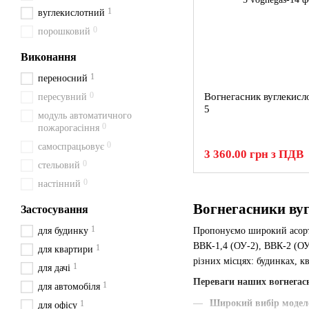
1
вуглекислотний
0
порошковий
Виконання
1
переносний
0
Вогнегасник вуглекис
пересувний
5
модуль автоматичного
0
пожарогасіння
0
самоспрацьовує
3 360.00 грн з ПДВ
0
стельовий
0
настінний
Вогнегасники вуг
Застосування
1
для будинку
Пропонуємо широкий асо
ВВК-1,4 (ОУ-2), ВВК-2 (ОУ
1
для квартири
різних місцях: будинках, кв
1
для дачі
Переваги наших вогнегас
1
для автомобіля
Широкий вибір модел
1
для офісу