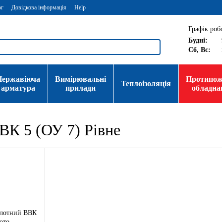
ог
Довідкова інформація
Help
Графік роб
Будні:
Сб, Вс:
Нержавіюча
Вимірювальні
Протипо
Теплоізоляція
арматура
прилади
обладна
ВК 5 (ОУ 7) Рівне