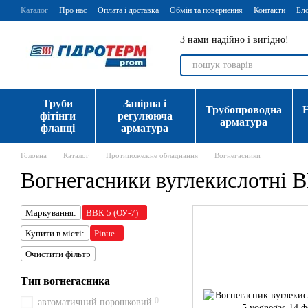
Перейти до основного контенту
Каталог
Про нас
Оплата і доставка
Обмін та повернення
Контакти
Бл
З нами надійно і вигідно!
Труби
Запірна і
Трубопроводна
фітінги
регулююча
арматура
фланці
арматура
Головна
Каталог
Протипожежне обладнання
Вогнегасники
Вогнегасники вуглекислотні В
Маркування:
ВВК 5 (ОУ-7)
Купити в місті:
Рівне
Очистити фільтр
Тип вогнегасника
0
автоматичний порошковий