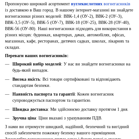
Пропонуємо широкий асортимент
вуглекислотних
вогнегасників
із доставкою в Ваш город. В нашому інтернет-магазині ви знайдете
вогнегасники різних моделей: ВВК-1,4 (ОУ-2), ВВК-2 (ОУ-3),
ВВК-3,5 (ОУ-5), ВВК-5 (ОУ-7), ВВК-18 (ОУ-25), ВВК-28 (ОУ-40),
ВВК-56 (ОУ-80). Наші вогнегасники підходять для використання в
різних місцях: будинках, квартирах, дачах, автомобілях, офісах,
магазинах, кафе, ресторанах, дитячих садках, школах, лікарнях та
складах.
Переваги наших вогнегасників:
Широкий вибір моделей
: У нас ви знайдете вогнегасники на
будь-який випадок.
Висока якість
: Всі товари сертифіковані та відповідають
стандартам безпеки.
Наявність паспорта та гарантії
: Кожен вогнегасник
супроводжується паспортом та гарантією.
Швидка доставка
: Ми здійснюємо доставку протягом 1 дня.
Зручна ціна
: Ціни вказані з урахуванням ПДВ.
З нами ви отримуєте швидкий, надійний, безпечний та вигідний
спосіб забезпечити пожежну безпеку вашого приміщення.