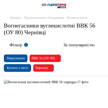
Каталог
Протипожежне обладнання
Вогнегасники
Вогнегасники вуглекислотні ВВК 56
(ОУ 80) Чернівці
Фільтр
За популярністю
2
Маркування
ВВК 56 (ОУ-80)
Купити в місті
Чернівці