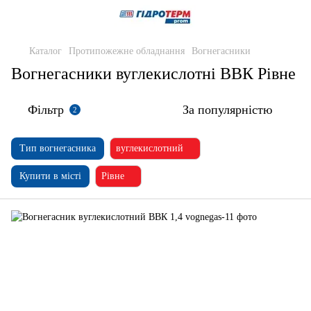
Каталог
Протипожежне обладнання
Вогнегасники
Вогнегасники вуглекислотні ВВК Рівне
Фільтр
За популярністю
2
Тип вогнегасника
вуглекислотний
Купити в місті
Рівне