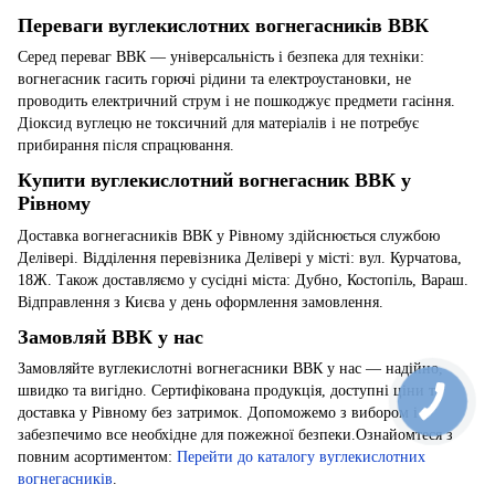
Переваги вуглекислотних вогнегасників ВВК
Серед переваг ВВК — універсальність і безпека для техніки:
вогнегасник гасить горючі рідини та електроустановки, не
проводить електричний струм і не пошкоджує предмети гасіння.
Діоксид вуглецю не токсичний для матеріалів і не потребує
прибирання після спрацювання.
Купити вуглекислотний вогнегасник ВВК у
Рівному
Доставка вогнегасників ВВК у Рівному здійснюється службою
Делівері. Відділення перевізника Делівері у місті: вул. Курчатова,
18Ж. Також доставляємо у сусідні міста: Дубно, Костопіль, Вараш.
Відправлення з Києва у день оформлення замовлення.
Замовляй ВВК у нас
Замовляйте вуглекислотні вогнегасники ВВК у нас — надійно,
швидко та вигідно. Сертифікована продукція, доступні ціни та
доставка у Рівному без затримок. Допоможемо з вибором і
забезпечимо все необхідне для пожежної безпеки.Ознайомтеся з
повним асортиментом:
Перейти до каталогу вуглекислотних
вогнегасників
.