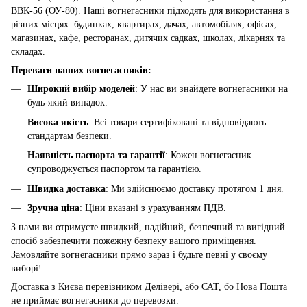
ВВК-56 (ОУ-80). Наші вогнегасники підходять для використання в
різних місцях: будинках, квартирах, дачах, автомобілях, офісах,
магазинах, кафе, ресторанах, дитячих садках, школах, лікарнях та
складах.
Переваги наших вогнегасників:
Широкий вибір моделей
: У нас ви знайдете вогнегасники на
будь-який випадок.
Висока якість
: Всі товари сертифіковані та відповідають
стандартам безпеки.
Наявність паспорта та гарантії
: Кожен вогнегасник
супроводжується паспортом та гарантією.
Швидка доставка
: Ми здійснюємо доставку протягом 1 дня.
Зручна ціна
: Ціни вказані з урахуванням ПДВ.
З нами ви отримуєте швидкий, надійний, безпечний та вигідний
спосіб забезпечити пожежну безпеку вашого приміщення.
Замовляйте вогнегасники прямо зараз і будьте певні у своєму
виборі!
Доставка з Києва перевізником Делівері, або САТ, бо Нова Пошта
не приймає вогнегасники до перевозки.