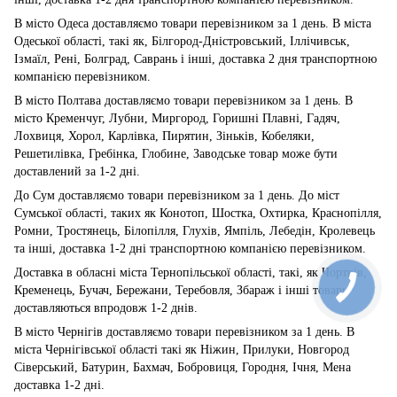
В місто Одеса доставляємо товари перевізником за 1 день. В міста
Одеської області, такі як, Білгород-Дністровський, Іллічивськ,
Ізмаїл, Рені, Болград, Саврань і інші, доставка 2 дня транспортною
компанією перевізником.
В місто Полтава доставляємо товари перевізником за 1 день. В
місто Кременчуг, Лубни, Миргород, Горишні Плавні, Гадяч,
Лохвиця, Хорол, Карлівка, Пирятин, Зіньків, Кобеляки,
Решетилівка, Гребінка, Глобине, Заводське товар може бути
доставлений за 1-2 дні.
До Сум доставляємо товари перевізником за 1 день. До міст
Сумської області, таких як Конотоп, Шостка, Охтирка, Краснопілля,
Ромни, Тростянець, Білопілля, Глухів, Ямпіль, Лебедін, Кролевець
та інші, доставка 1-2 дні транспортною компанією перевізником.
Доставка в обласні міста Тернопільської області, такі, як Чортків,
Кременець, Бучач, Бережани, Теребовля, Збараж і інші товари
доставляються впродовж 1-2 днів.
В місто Чернігів доставляємо товари перевізником за 1 день. В
міста Чернігівської області такі як Ніжин, Прилуки, Новгород
Сіверський, Батурин, Бахмач, Бобровиця, Городня, Ічня, Мена
доставка 1-2 дні.