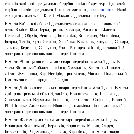
товарів запірної і регульованої трубопровідної арматури і деталей
трубопроводів представляє інтернет магазин
gidroterm-prom
. Наші
склади знаходяться в Києві. Можлива доставка по місту.
В міста Київської області доставляємо товари перевізником за 1
день. В міста Біла Церка, Ірпінь, Бровари, Васильків, Фастів,
Переяслів, Обухів, Вешневе, Бориспіль, Вишгород, Миронівка,
Боярка, Тетіїв, Буча, Яготин, Українка, Кагарлик, Богуслав, Сквира,
Тараща, Березань, Славутич, Узин, Ржищев та інші, доставка 1-2
дня транспортною компанією перевізником.
В місто Вінниця доставляємо товари перевізником за 1 день. В
міста Вінницької області, такі я к, Хмельник, Козятин, Липовець,
Літин, Жмеринка, Бар, Немірів, Тростянець, Могилів-Подільський,
Ямпіль доставка впродовж 1-2 дня.
В місто Дніпро доставляємо товари перевізником за 1 день. В міста
Дніпропетровської області, такі як, Новомосковськ, Павлоград,
Синельниково, Верхньодніпровськ, П'ятихатки, Софієвка, Кривий
Ріг, Широке, Апостолово. Нікополь, Томаківка і інші, доставка 1-2
дня транспортною компанією перевізником.
В місто Житомир доставляємо товари перевізником за 1 день.
Новоград-Волинський, Бердичів, Коростень, Малин, Овруч,
Коростишів, Радомишль, Олевськ, Баранівка, в ці міста товари