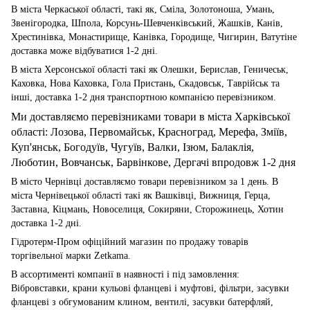
В міста Черкаської області, такі як, Сміла, Золотоноша, Умань,
Звенігородка, Шпола, Корсунь-Шевченківський, Жашків, Канів,
Хрестинівка, Монастирище, Канівка, Городище, Чигирин, Ватутіне
доставка може відбуватися 1-2 дні.
В міста Херсонської області такі як Олешки, Берислав, Геничеськ,
Каховка, Нова Каховка, Гола Пристань, Скадовськ, Таврійськ та
інші, доставка 1-2 дня транспортною компанією перевізником.
Ми доставляємо перевізниками товари в міста Харківської
області: Лозова, Первомайськ, Красноград, Мерефа, Зміїв,
Куп'янськ, Богодуїв, Чугуїв, Валки, Ізюм, Балаклія,
Люботин, Вовчанськ, Барвінкове, Дергачі впродовж 1-2 дня
В місто Чернівці доставляємо товари перевізником за 1 день. В
міста Чернівецької області такі як Вашківці, Вижниця, Герца,
Заставна, Кіцмань, Новоселиця, Сокиряни, Сторожинець, Хотин
доставка 1-2 дні.
Гідротерм-Пром офіційний магазин по продажу товарів
торгівельної марки Zetkama.
В ассортименті компанії в наявності і під замовлення:
Вібровставки, крани кульові фланцеві і муфтові, фільтри, засувки
фланцеві з обгумованим клином, вентилі, засувки батерфляй,