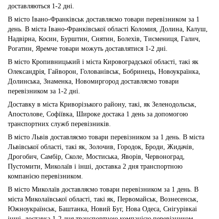
доставляються 1-2 дні.
В місто Івано-Франківськ доставляємо товари перевізником за 1
день. В міста Івано-Франківської області Коломия, Долина, Калуш,
Надвірна, Косин, Бурштин, Снятин, Болехів, Тисмениця, Галич,
Рогатин, Яремче товари можуть доставлятися 1-2 дні.
В місто Кропивницький і міста Кировоградської області, такі як
Олександрія, Гайворон, Голованівськ, Бобринець, Новоукраїнка,
Долинська, Знаменка, Новомиргород доставляємо товари
перевізником за 1-2 дні.
Доставку в міста Криворізького району, такі, як Зеленодольськ,
Апостолове, Софіївка, Широке достака 1 день за допомогою
транспортних служб перевізників.
В місто Львів доставляємо товари перевізником за 1 день. В міста
Львівської області, такі як, Золочив, Городок, Броди, Жидачів,
Дрогобич, Самбір, Сколе, Мостиська, Яворів, Червоноград,
Пустомити, Миколаїв і інші, доставка 2 дня транспортною
компанією перевізником.
В місто Миколаїв доставляємо товари перевізником за 1 день. В
міста Миколаївської області, такі як, Первомайськ, Вознесенськ,
Южноукраїнськ, Баштанка, Новий Буг, Нова Одеса, Снігурівкаі
інші, доставка 1-2 дня транспортною компанією перевізником.