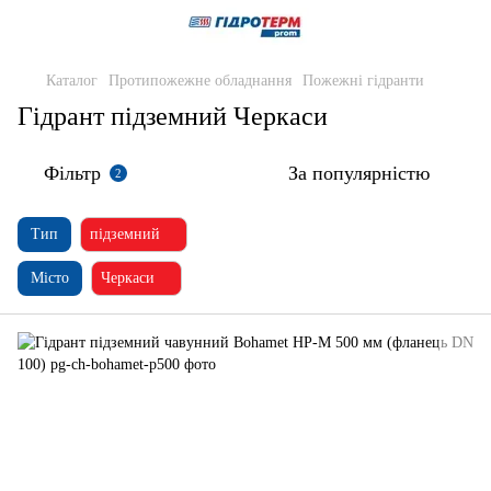
Каталог
Протипожежне обладнання
Пожежні гідранти
Гідрант підземний Черкаси
Фільтр
За популярністю
2
Тип
підземний
Місто
Черкаси