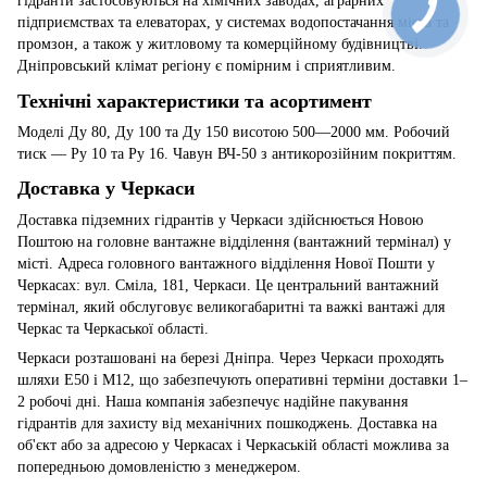
гідранти застосовуються на хімічних заводах, аграрних
підприємствах та елеваторах, у системах водопостачання міста та
промзон, а також у житловому та комерційному будівництві.
Дніпровський клімат регіону є помірним і сприятливим.
Технічні характеристики та асортимент
Моделі Ду 80, Ду 100 та Ду 150 висотою 500—2000 мм. Робочий
тиск — Ру 10 та Ру 16. Чавун ВЧ-50 з антикорозійним покриттям.
Доставка у Черкаси
Доставка підземних гідрантів у Черкаси здійснюється Новою
Поштою на головне вантажне відділення (вантажний термінал) у
місті. Адреса головного вантажного відділення Нової Пошти у
Черкасах: вул. Сміла, 181, Черкаси. Це центральний вантажний
термінал, який обслуговує великогабаритні та важкі вантажі для
Черкас та Черкаської області.
Черкаси розташовані на березі Дніпра. Через Черкаси проходять
шляхи E50 і M12, що забезпечують оперативні терміни доставки 1–
2 робочі дні. Наша компанія забезпечує надійне пакування
гідрантів для захисту від механічних пошкоджень. Доставка на
об'єкт або за адресою у Черкасах і Черкаській області можлива за
попередньою домовленістю з менеджером.