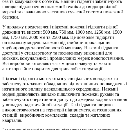
баз та комунальних об’єктів. Надійні гідранти забезпечують
швидке підключення пожежної техніки до водопровідної
мережі та є важливою частиною сучасної системи пожежної
безпеки.
У продажу представлені підземні пожежні гідранти різної
довжини та висоти: 500 мм, 750 мм, 1000 мм, 1250 мм, 1500
мм, 1750 мм, 2000 мм та 2500 мм. Це дозволяє підібрати
оптимальну модель залежно від глибини прокладання
трубопроводу та особливостей монтажу. Наземні гідранти
доступні у стандартному та посиленому виконанні для
міських, комунальних і промислових мереж водопостачання.
Всі вироби виготовляються з міцного чавуну та мають
антикорозійне покриття для тривалої експлуатації.
Підземні гідранти монтуються у спеціальних колодязях та
забезпечують захист обладнання від механічних пошкоджень і
негативного впливу навколишнього середовища. Наземні
моделі дозволяють швидко підключити пожежні рукави та
забезпечують оперативний доступ до джерела водопостачання
у випадку надзвичайної ситуації. Такі гідранти широко
використовуються на території підприємств, автозаправних
станцій, виробничих комплексів, складів та житлових
кварталів.