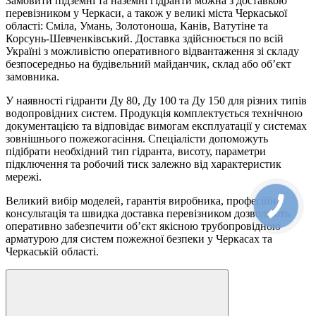
Замовити підземні та наземні гідранти можна з доставкою
перевізником у Черкаси, а також у великі міста Черкаської
області: Сміла, Умань, Золотоноша, Канів, Ватутіне та
Корсунь-Шевченківський. Доставка здійснюється по всій
Україні з можливістю оперативного відвантаження зі складу
безпосередньо на будівельний майданчик, склад або об’єкт
замовника.
У наявності гідранти Ду 80, Ду 100 та Ду 150 для різних типів
водопровідних систем. Продукція комплектується технічною
документацією та відповідає вимогам експлуатації у системах
зовнішнього пожежогасіння. Спеціалісти допоможуть
підібрати необхідний тип гідранта, висоту, параметри
підключення та робочий тиск залежно від характеристик
мережі.
Великий вибір моделей, гарантія виробника, професійна
консультація та швидка доставка перевізником дозволяють
оперативно забезпечити об’єкт якісною трубопровідною
арматурою для систем пожежної безпеки у Черкасах та
Черкаській області.