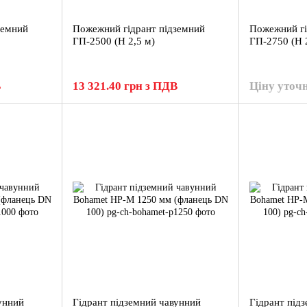
земний
Пожежний гідрант підземний
Пожежний гі
ГП-2500 (H 2,5 м)
ГП-2750 (H 
В
13 321.40 грн з ПДВ
Ціну уточ
унний
Гідрант підземний чавунний
Гідрант під