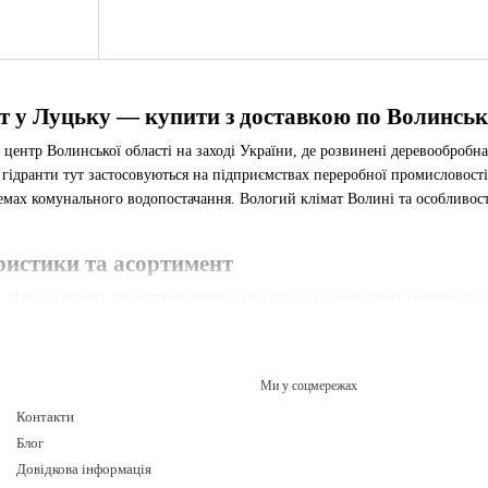
т у Луцьку — купити з доставкою по Волинські
ентр Волинської області на заході України, де розвинені деревообробна
 гідранти тут застосовуються на підприємствах переробної промисловост
стемах комунального водопостачання. Вологий клімат Волині та особливо
ристики та асортимент
у Луцьку можна для встановлення у міських та промислових мережах вод
м. Робочий тиск — Ру 10 та Ру 16. Гідранти виготовляються з ВЧ-50 чаву
ького регіону.
их об'єктів
Ми у соцмережах
уються на деревообробних заводах, харчових підприємствах та агропроми
Контакти
ь у контакті з кислотними поліськими ґрунтами.
Блог
Довідкова інформація
арти