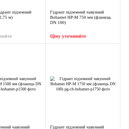
дрант підземний
Гідрант підземний чавунний
2,75 м)
Bohamet HP-M 750 мм (фланець
DN 100)
нюйте
Ціну уточнюйте
земний чавунний
Гідрант підземний чавунний