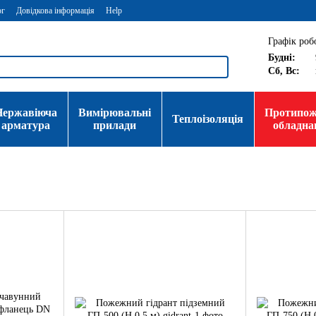
ог
Довідкова інформація
Help
Графік роб
Будні:
Сб, Вс:
Нержавіюча
Вимірювальні
Протипо
Теплоізоляція
арматура
прилади
обладна