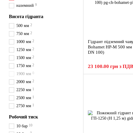
9
наземний
Висота гідранта
2
500 мм
2
750 мм
2
Гідрант підземний чав
1000 мм
Bohamet HP-M 500 мм 
2
1250 мм
DN 100)
2
1500 мм
2
1750 мм
23 100.00 грн з ПД
0
1900 мм
2
2000 мм
1
2250 мм
1
2500 мм
1
2750 мм
Робочий тиск
10
10 бар