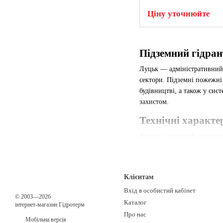
Ціну уточнюйте
Підземний гідран
Луцьк — адміністративний ц
сектори. Підземні пожежні
будівництві, а також у си
захистом.
Технічні характе
Купити підземний гідрант 
500, 1000, 1500 та 2000 м
підвищеної вологості Поліс
Переваги для волинськ
Клієнтам
Гідранти успішно експлуат
Вхід в особистий кабінет
© 2003—2026
метал від руйнування навіт
Каталог
інтернет-магазин Гідротерм
Про нас
Сертифікація та станд
Мобільна версія