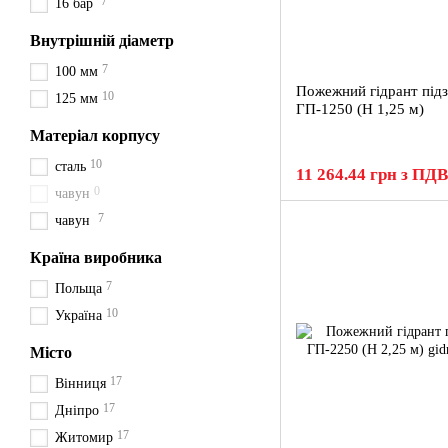
7
16 бар
Внутрішній діаметр
7
100 мм
Пожежний гідрант під
10
125 мм
ГП-1250 (H 1,25 м)
Матеріал корпусу
10
сталь
11 264.44 грн з ПДВ
0
чавун
7
чавун
Країна виробника
7
Польща
10
Україна
Місто
17
Вінниця
17
Дніпро
17
Житомир