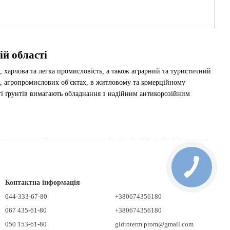
й області
, харчова та легка промисловість, а також аграрний та туристичний
і, агропромислових об'єктах, в житловому та комерційному
сті ґрунтів вимагають обладнання з надійним антикорозійним
опостачання. Пропонуємо моделі Ду 80, Ду 100 та Ду 150 висотою
ну з посиленим антикорозійним покриттям, стійким до умов
Контактна інформація
слових комплексах регіону. Якісне антикорозійне покриття захищає
044-333-67-80
+380674356180
067 435-61-80
+380674356180
050 153-61-80
gidroterm.prom@gmail.com