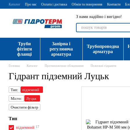
Перейти до основного контенту
Каталог
Про нас
Оплата і доставка
Обмін та повернення
Контакти
Бл
З нами надійно і вигідно!
Труби
Запірна і
Трубопроводна
фітінги
регулююча
арматура
фланці
арматура
Головна
Каталог
Протипожежне обладнання
Пожежні гідранти
Гідрант підземний Луцьк
Тип:
підземний
Місто:
Луцьк
Очистити фільтр
Тип
17
підземний