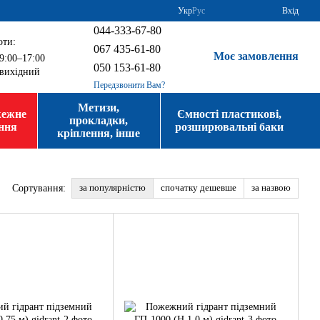
Укр
Рус
Вхід
044-333-67-80
оти:
067 435-61-80
Моє замовлення
9:00–17:00
050 153-61-80
вихідний
Передзвонити Вам?
Метизи,
жежне
Ємності пластикові,
прокладки,
ння
розширювальні баки
кріплення, інше
за популярністю
спочатку дешевше
за назвою
Сортування: