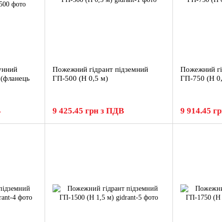
унний
Пожежний гідрант підземний
Пожежний гі
(фланець
ГП-500 (H 0,5 м)
ГП-750 (H 0
В
9 425.45 грн з ПДВ
9 914.45 г