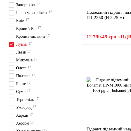
17
Запоріжжя
17
Пожежний гідрант під
Івано-Франківськ
ГП-2250 (H 2,25 м)
17
Київ
17
Кривий Ріг
17
12 799.45 грн з ПД
Кропивницький
17
Луцьк
17
Львів
17
Миколаїв
17
Одеса
17
Полтава
17
Рівне
17
Суми
17
Тернопіль
17
Ужгород
17
Харків
17
Херсон
Гідрант підземний чав
17