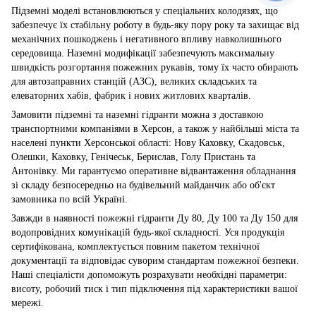
Підземні моделі встановлюються у спеціальних колодязях, що
забезпечує їх стабільну роботу в будь-яку пору року та захищає від
механічних пошкоджень і негативного впливу навколишнього
середовища. Наземні модифікації забезпечують максимальну
швидкість розгортання пожежних рукавів, тому їх часто обирають
для автозаправних станцій (АЗС), великих складських та
елеваторних хабів, фабрик і нових житлових кварталів.
Замовити підземні та наземні гідранти можна з доставкою
транспортними компаніями в Херсон, а також у найбільші міста та
населені пункти Херсонської області: Нову Каховку, Скадовськ,
Олешки, Каховку, Генічеськ, Берислав, Голу Пристань та
Антонівку. Ми гарантуємо оперативне відвантаження обладнання
зі складу безпосередньо на будівельний майданчик або об'єкт
замовника по всій Україні.
Завжди в наявності пожежні гідранти Ду 80, Ду 100 та Ду 150 для
водопровідних комунікацій будь-якої складності. Уся продукція
сертифікована, комплектується повним пакетом технічної
документації та відповідає суворим стандартам пожежної безпеки.
Наші спеціалісти допоможуть розрахувати необхідні параметри:
висоту, робочий тиск і тип підключення під характеристики вашої
мережі.