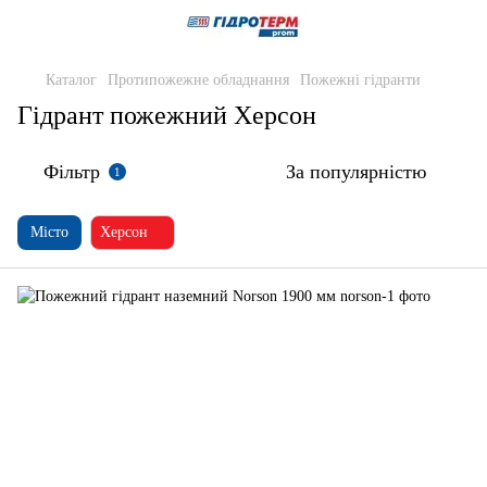
Каталог
Протипожежне обладнання
Пожежні гідранти
Гідрант пожежний Херсон
Фільтр
За популярністю
1
Місто
Херсон