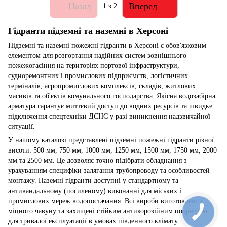
Назад
Вперед
1
з 2
Гідранти підземні та наземні в Херсоні
Підземні та наземні пожежні гідранти в Херсоні є обов'язковим
елементом для розгортання надійних систем зовнішнього
пожежогасіння на територіях портової інфраструктури,
судноремонтних і промислових підприємств, логістичних
терміналів, агропромислових комплексів, складів, житлових
масивів та об'єктів комунального господарства. Якісна водозабірна
арматура гарантує миттєвий доступ до водних ресурсів та швидке
підключення спецтехніки ДСНС у разі виникнення надзвичайної
ситуації.
У нашому каталозі представлені підземні пожежні гідранти різної
висоти: 500 мм, 750 мм, 1000 мм, 1250 мм, 1500 мм, 1750 мм, 2000
мм та 2500 мм. Це дозволяє точно підібрати обладнання з
урахуванням специфіки залягання трубопроводу та особливостей
монтажу. Наземні гідранти доступні у стандартному та
антивандальному (посиленому) виконанні для міських і
промислових мереж водопостачання. Всі вироби виготовлені з
міцного чавуну та захищені стійким антикорозійним покриттям
для тривалої експлуатації в умовах південного клімату.