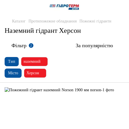
Каталог
Протипожежне обладнання
Пожежні гідранти
Наземний гідрант Херсон
Фільтр
За популярністю
2
Тип
наземний
Місто
Херсон