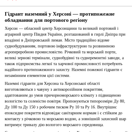
Гідрант наземний у Херсоні — протипожежне
обладнання для портового регіону
Херсон — обласний центр Херсонщини та великий портовий і
аграрний центр Півдня України, розташований в гирлі Дніпра при
впадінні в Дніпровський лиман. Місто традиційно відоме
суднобудуванням, портовою інфраструктурою та розвиненою
агропереробною промисловістю. Річковий та морський порти,
великі зернові термінали, суднобудівні та суднеремонтні заводи, а
також підприємства легкої та харчової промисловості потребують
надійного протипожежного захисту. Наземні пожежні гідранти є
незамінним елементом цієї системи.
Наземні гідранти для Херсона та Херсонської області
виготовляються з чавуну з антикорозійним покриттям,
адаптованим до умов причорноморського клімату з підвищеною
вологістю та соленістю повітря. Пропонуються типорозміри Ду 80,
Ду 100 та Ду 150 з робочим тиском Ру 10 та Ру 16. Внутрішнє
епоксидне покриття відповідає санітарним нормам і є стійким до
контакту з річковою та морською водою, а зовнішній захисний шар
витримує тривалу дію вологого морського середовища.