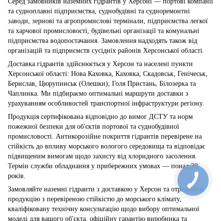
Серед замовників наземних гідрантів у Херсоні — портові компанії
та судноплавні підприємства, суднобудівні та судноремонтні
заводи, зернові та агропромислові термінали, підприємства легкої
та харчової промисловості, будівельні організації та комунальні
підприємства водопостачання. Замовлення надходять також від
організацій та підприємств сусідніх районів Херсонської області.
Доставка гідрантів здійснюється у Херсон та населені пункти
Херсонської області: Нова Каховка, Каховка, Скадовськ, Генічеськ,
Берислав, Цюрупинськ (Олешки), Голя Пристань, Білозерка та
Чаплинка. Ми підбираємо оптимальні маршрути доставки з
урахуванням особливостей транспортної інфраструктури регіону.
Продукція сертифікована відповідно до вимог ДСТУ та норм
пожежної безпеки для об'єктів портової та суднобудівної
промисловості. Антикорозійне покриття гідрантів перевірене на
стійкість до впливу морського вологого середовища та відповідає
підвищеним вимогам щодо захисту від хлоридного засолення.
Термін служби обладнання у прибережних умовах — понад 20
років.
Замовляйте наземні гідранти з доставкою у Херсон та отримуйте:
продукцію з перевіреною стійкістю до морського клімату,
кваліфіковану технічну консультацію щодо вибору оптимальної
моделі для вашого об'єкта, офіційну гарантію виробника та