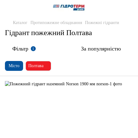
Каталог
Протипожежне обладнання
Пожежні гідранти
Гідрант пожежний Полтава
Фільтр
За популярністю
1
Місто
Полтава