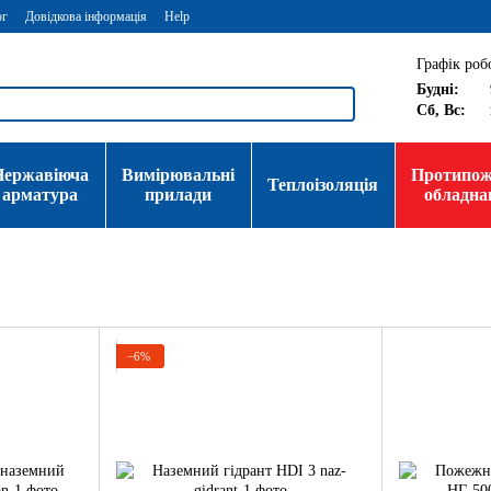
ог
Довідкова інформація
Help
Графік роб
Будні:
Сб, Вс:
Нержавіюча
Вимірювальні
Протипо
Теплоізоляція
арматура
прилади
обладна
−6%