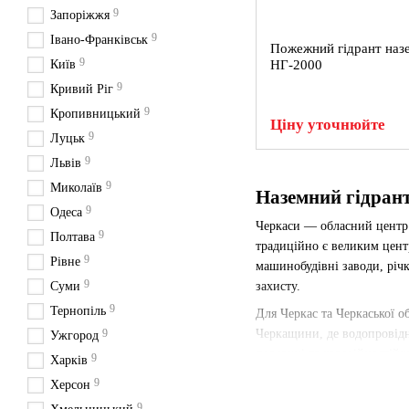
9
Запоріжжя
9
Івано-Франківськ
Пожежний гідрант наз
9
Київ
НГ-2000
9
Кривий Ріг
9
Кропивницький
Ціну уточнюйте
9
Луцьк
9
Львів
9
Миколаїв
Наземний гідрант
9
Одеса
Черкаси — обласний центр
9
Полтава
традиційно є великим цент
9
Рівне
машинобудівні заводи, річ
9
Суми
захисту.
9
Тернопіль
Для Черкас та Черкаської о
9
Черкащини, де водопровідн
Ужгород
поверхні та корозійностійк
9
Харків
Кременчуцьким водосхови
9
Херсон
Наземні гідранти у Черкаса
9