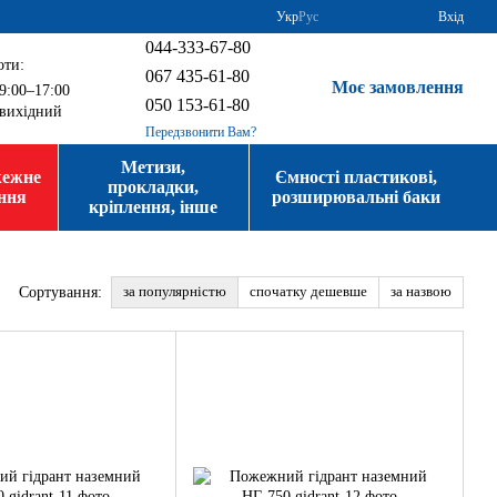
Укр
Рус
Вхід
044-333-67-80
оти:
067 435-61-80
Моє замовлення
9:00–17:00
050 153-61-80
вихідний
Передзвонити Вам?
Метизи,
жежне
Ємності пластикові,
прокладки,
ння
розширювальні баки
кріплення, інше
за популярністю
спочатку дешевше
за назвою
Сортування: