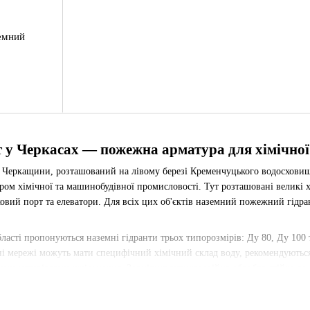
емний
 у Черкасах — пожежна арматура для хімічної
 Черкащини, розташований на лівому березі Кременчуцького водосхови
ром хімічної та машинобудівної промисловості. Тут розташовані великі 
ковий порт та елеватори. Для всіх цих об'єктів наземний пожежний гід
бласті пропонуються наземні гідранти трьох типорозмірів: Ду 80, Ду 100 
і мережі можуть мати специфічний хімічний склад воду, рекомендуютьс
ими матеріалами ущільнення. Зовнішня антикорозійна обробка стійка до в
щем.
х замовляють хімічні та нафтохімічні підприємства, виробники азотних 