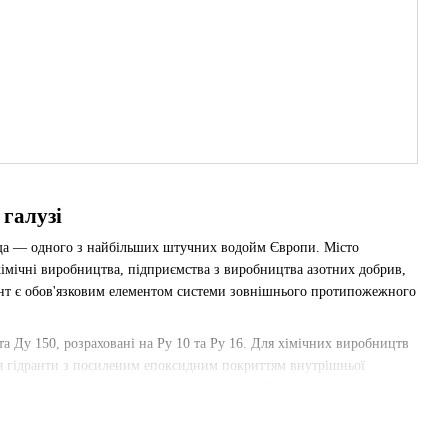
 галузі
ща — одного з найбільших штучних водойм Європи. Місто
хімічні виробництва, підприємства з виробництва азотних добрив,
рант є обов'язковим елементом системи зовнішнього протипожежного
та Ду 150, розраховані на Ру 10 та Ру 16. Для хімічних виробництв
я гідранти з посиленим епоксидним покриттям внутрішньої
ологого мікроклімату, характерного для об'єктів поряд із
добрив, машинобудівні та металообробні заводи, річковий порт та