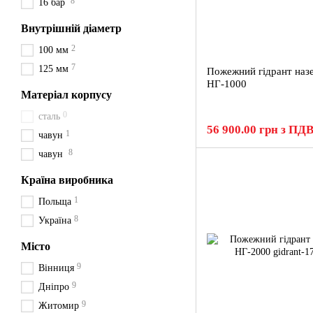
8
16 бар
Внутрішній діаметр
2
100 мм
7
125 мм
Пожежний гідрант наз
НГ-1000
Матеріал корпусу
0
сталь
56 900.00 грн з ПД
1
чавун
8
чавун
Країна виробника
1
Польща
8
Україна
Місто
9
Вінниця
9
Дніпро
9
Житомир