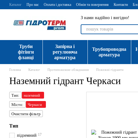
Перейти до основного контенту
Каталог
Про нас
Оплата і доставка
Обмін та повернення
Контакти
Бл
З нами надійно і вигідно!
Труби
Запірна і
Трубопроводна
фітінги
регулююча
арматура
фланці
арматура
Головна
Каталог
Протипожежне обладнання
Пожежні гідранти
Наземний гідрант Черкаси
Тип:
наземний
Місто:
Черкаси
Очистити фільтр
Тип
17
підземний