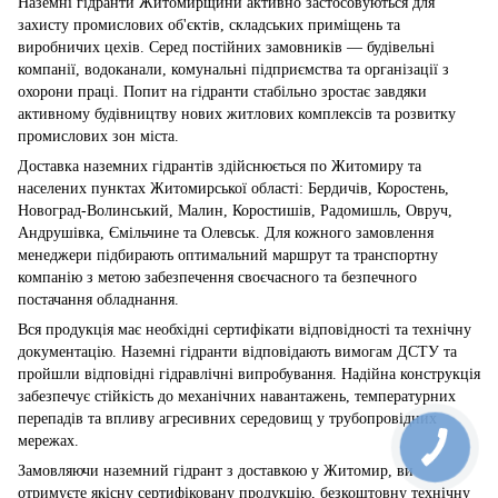
Наземні гідранти Житомирщини активно застосовуються для
захисту промислових об'єктів, складських приміщень та
виробничих цехів. Серед постійних замовників — будівельні
компанії, водоканали, комунальні підприємства та організації з
охорони праці. Попит на гідранти стабільно зростає завдяки
активному будівництву нових житлових комплексів та розвитку
промислових зон міста.
Доставка наземних гідрантів здійснюється по Житомиру та
населених пунктах Житомирської області: Бердичів, Коростень,
Новоград-Волинський, Малин, Коростишів, Радомишль, Овруч,
Андрушівка, Ємільчине та Олевськ. Для кожного замовлення
менеджери підбирають оптимальний маршрут та транспортну
компанію з метою забезпечення своєчасного та безпечного
постачання обладнання.
Вся продукція має необхідні сертифікати відповідності та технічну
документацію. Наземні гідранти відповідають вимогам ДСТУ та
пройшли відповідні гідравлічні випробування. Надійна конструкція
забезпечує стійкість до механічних навантажень, температурних
перепадів та впливу агресивних середовищ у трубопровідних
мережах.
Замовляючи наземний гідрант з доставкою у Житомир, ви
отримуєте якісну сертифіковану продукцію, безкоштовну технічну