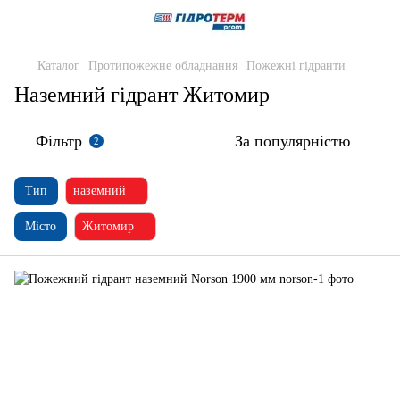
Каталог
Протипожежне обладнання
Пожежні гідранти
Наземний гідрант Житомир
Фільтр
За популярністю
2
Тип
наземний
Місто
Житомир