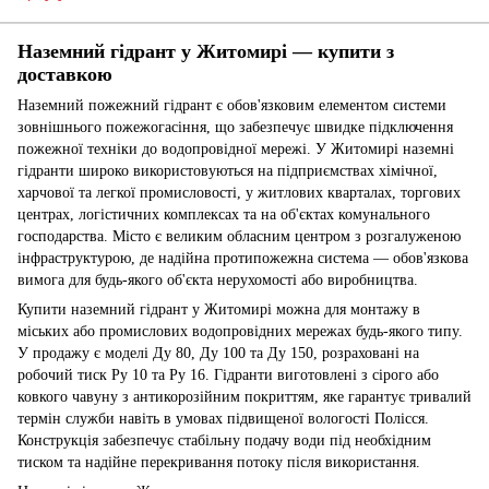
Наземний гідрант у Житомирі — купити з
доставкою
Наземний пожежний гідрант є обов'язковим елементом системи
зовнішнього пожежогасіння, що забезпечує швидке підключення
пожежної техніки до водопровідної мережі. У Житомирі наземні
гідранти широко використовуються на підприємствах хімічної,
харчової та легкої промисловості, у житлових кварталах, торгових
центрах, логістичних комплексах та на об'єктах комунального
господарства. Місто є великим обласним центром з розгалуженою
інфраструктурою, де надійна протипожежна система — обов'язкова
вимога для будь-якого об'єкта нерухомості або виробництва.
Купити наземний гідрант у Житомирі можна для монтажу в
міських або промислових водопровідних мережах будь-якого типу.
У продажу є моделі Ду 80, Ду 100 та Ду 150, розраховані на
робочий тиск Ру 10 та Ру 16. Гідранти виготовлені з сірого або
ковкого чавуну з антикорозійним покриттям, яке гарантує тривалий
термін служби навіть в умовах підвищеної вологості Полісся.
Конструкція забезпечує стабільну подачу води під необхідним
тиском та надійне перекривання потоку після використання.