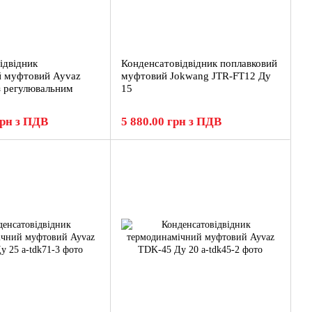
ідвідник
Конденсатовідвідник поплавковий
й муфтовий Ayvaz
муфтовий Jokwang JTR-FT12 Ду
з регулювальним
15
грн з ПДВ
5 880.00 грн з ПДВ