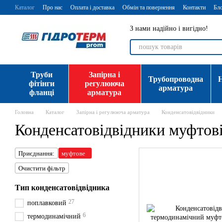
Перейти до основного контенту
Каталог
Про нас
Оплата і доставка
Обмін та повернення
Контакти
Бл
З нами надійно і вигідно!
Труби
Запірна і
Трубопроводна
фітінги
регулююча
арматура
фланці
арматура
Головна
Каталог
Запірна і регулююча арматура
Конденсатовідвідники
Конденсатовідвідники муфтов
Приєднання:
муфтове
Очистити фільтр
Тип конденсатовідвідника
27
поплавковий
6
термодинамічний