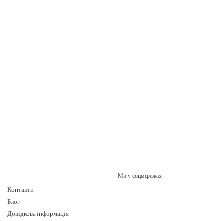
 зараз та забезпечте надійну роботу ваших парових систем з якісними к
Ми у соцмережах
Контакти
Блог
Довідкова інформація