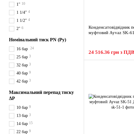
10
1"
4
1 1/4"
4
1 1/2"
Конденсатовідвідник п
6
2"
муфтовий Ayvaz SK-61
Номінальний тиск PN (Ру)
24
16 бар
24 516.36 грн з ПД
3
25 бар
3
32 бар
9
40 бар
3
42 бар
Максимальний перепад тиску
ΔP
9
10 бар
3
13 бар
15
14 бар
9
22 бар