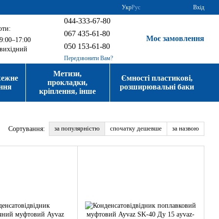
Укр
Рус
Вхід
044-333-67-80
оти:
067 435-61-80
Моє замовлення
9:00–17:00
050 153-61-80
вихідний
Передзвонити Вам?
Метизи,
жежне
Ємності пластикові,
прокладки,
ння
розширювальні баки
кріплення, інше
за популярністю
спочатку дешевше
за назвою
Сортування: