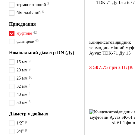
3
термостатичний
6
біметалічний
Приєднання
42
муфтове
45
фланцеве
Конденсатовідвідник
термодинамічний муф
Номінальний діаметр DN (Ду)
Ayvaz TDK-71 Ду 15
9
15 мм
3 507.75 грн з ПДВ
9
20 мм
10
25 мм
4
32 мм
4
40 мм
6
50 мм
Діаметр у дюймах
9
1/2"
9
3/4"