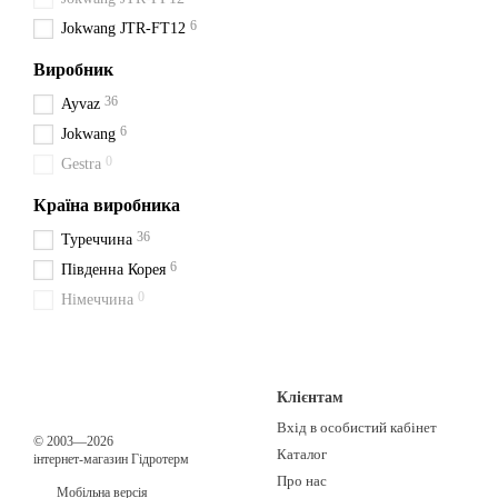
Оформіть замовлення прямо
6
Jokwang JTR-FT12
Виробник
36
Ayvaz
6
Jokwang
0
Gestra
Країна виробника
36
Туреччина
6
Південна Корея
0
Німеччина
Клієнтам
Вхід в особистий кабінет
© 2003—2026
Каталог
інтернет-магазин Гідротерм
Про нас
Мобільна версія