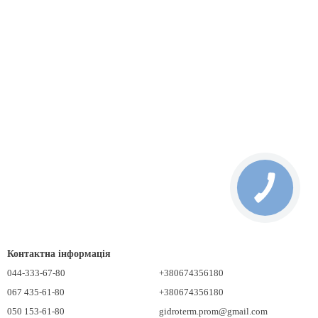
онденсатовідвідниками від провідних виробників!
Контактна інформація
044-333-67-80
+380674356180
067 435-61-80
+380674356180
050 153-61-80
gidroterm.prom@gmail.com