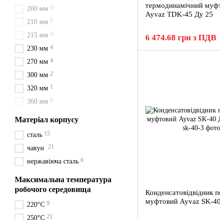
термодинамічний муф
0
200 мм
Ayvaz TDK-45 Ду 25
0
210 мм
0
215 мм
6 474.68 грн з ПДВ
4
230 мм
4
270 мм
2
300 мм
1
320 мм
0
360 мм
Матеріал корпусу
15
сталь
21
чавун
6
нержавіюча сталь
Максимальна температура
робочого середовища
Конденсатовідвідник п
муфтовий Ayvaz SK-40
9
220°С
21
250°С