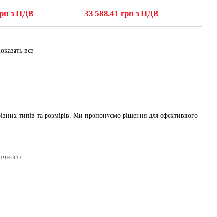
грн з ПДВ
33 588.41 грн з ПДВ
оказать все
ізних типів та розмірів. Ми пропонуємо рішення для ефективного
ічності.
денсату.
их умовах.