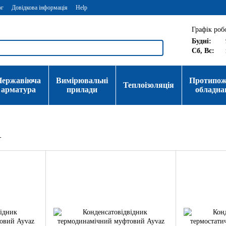
ог
Довідкова інформація
Help
Графік роб
Будні:
Сб, Вс:
Нержавіюча
Вимірювальні
Протипо
Теплоізоляція
арматура
прилади
обладна
і