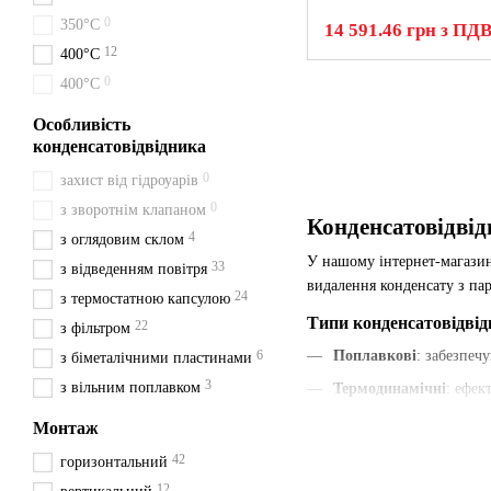
0
350°C
14 591.46 грн з ПД
12
400°С
0
400°C
Особливість
конденсатовідвідника
0
захист від гідроуарів
0
з зворотнім клапаном
Конденсатовідвід
4
з оглядовим склом
У нашому інтернет-магазин
33
з відведенням повітря
видалення конденсату з пар
24
з термостатною капсулою
Типи конденсатовідвід
22
з фільтром
6
Поплавкові
: забезпеч
з біметалічними пластинами
3
з вільним поплавком
Термодинамічні
: ефек
Термостатичні
: швидк
Монтаж
Біметалічні
: відрізня
42
горизонтальний
Розміри та робочий тиск
12