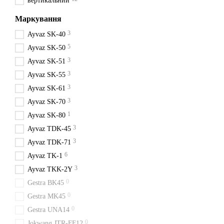
вертикальний
Діаметри (Ду)
: 15 мм,
Маркування
Робочий тиск (Ру)
: 16
3
Ayvaz SK-40
Основні характеристики
5
Ayvaz SK-50
Ефективність
: швидке
3
Ayvaz SK-51
3
Довговічність
: викори
Ayvaz SK-55
3
Ayvaz SK-61
Універсальність
: підх
3
Ayvaz SK-70
Додаткова інформація
1
Ayvaz SK-80
Технічна документаці
3
Ayvaz TDK-45
Гарантія
: надається н
3
Ayvaz TDK-71
Наявність
: всі моделі
6
Ayvaz TK-1
Купити конденсат
3
Ayvaz TKK-2Y
0
Gestra BK45
Ціна
: зазначено з ура
0
Gestra MK45
Доставка
: оперативна 
0
Gestra UNA14
Вигідно купити муфтові в
0
Jokwang JTR-FF12