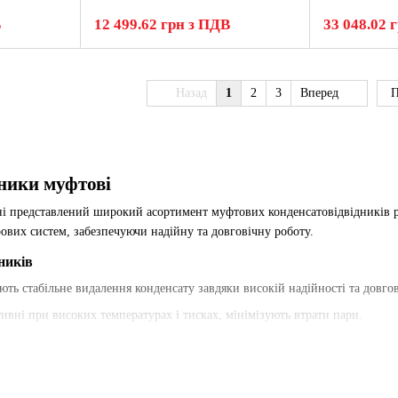
В
12 499.62 грн з ПДВ
33 048.02 
Назад
1
2
3
Вперед
П
ники муфтові
і представлений широкий асортимент муфтових конденсатовідвідників р
ових систем, забезпечуючи надійну та довговічну роботу.
ників
ують стабільне видалення конденсату завдяки високій надійності та довгов
тивні при високих температурах і тисках, мінімізують втрати пари.
о реагують на зміни температури, забезпечуючи ефективне видалення кон
ються високою точністю та довговічністю, призначені для роботи в жорстк