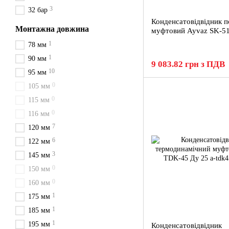
3
32 бар
Конденсатовідвідник п
Монтажна довжина
муфтовий Ayvaz SK-51
1
78 мм
1
90 мм
9 083.82 грн з ПДВ
10
95 мм
0
105 мм
0
115 мм
0
116 мм
7
120 мм
6
122 мм
3
145 мм
0
150 мм
0
160 мм
1
175 мм
1
185 мм
1
195 мм
Конденсатовідвідник