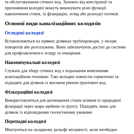
та обслуговування стічних вод. Залежно від конструкції та
призначення колодязі можуть виконувати різні функції:
накопичення стоків, їх фільтрацію, огляд або розподіл потоків.
Основні види каналізаційних колодязів
Оглядові колодязі
Встановлюються на прямих ділянках трубопроводів, у місцях
поворотів або розгалужень. Вони забезпечують доступ до системи
для профілактичного огляду та очищення.
Накопичувальні колодязі
Служать для збору стічних вод з подальшим вивезенням
асенізаційною технікою. Такі колодязі повністю герметичні та
підходять для ділянок із високим рівнем ґрунтових вод.
Фільтраційні колодязі
Використовуються для доочищення стоків шляхом їх природної
фільтрації через шари щебеню та ґрунту. Підходять лише для
ділянок із відповідними геологічними умовами.
Перепадні колодязі
Монтуються на складному рельєфі місцевості, коли необхідно