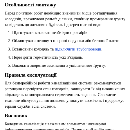
Особливості монтажу
Перед початком робіт необхідно визначити місце розташування
колодязів, враховуючи рельєф ділянки, глибину промерзання ґрунту
та відстань до житлових будівель і джерел питної води.
Підготувати котлован необхідних розмірів.
Облаштувати основу з піщаної подушки або бетонної плити.
Встановити колодязь та
підключити трубопроводи
.
Перевірити герметичність усіх з'єднань.
Виконати зворотне засипання з ущільненням ґрунту.
Правила експлуатації
Для безперебійної роботи каналізаційної системи рекомендується
регулярно перевіряти стан колодязів, очищувати їх від накопичених
відкладень та контролювати герметичність з'єднань. Своєчасне
технічне обслуговування дозволяє уникнути засмічень і продовжує
термін служби всієї системи.
Висновок
Колодязна каналізація є важливим елементом інженерної
інфраструктури приватного подвір'я. Правильний вибір типу