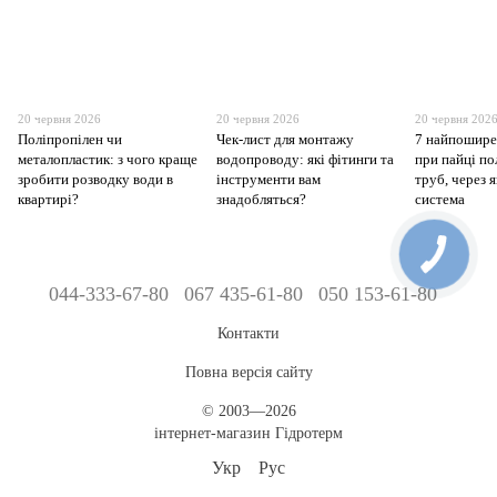
20 червня 2026
20 червня 2026
20 червня 202
Поліпропілен чи
Чек-лист для монтажу
7 найпошире
металопластик: з чого краще
водопроводу: які фітинги та
при пайці п
зробити розводку води в
інструменти вам
труб, через я
квартирі?
знадобляться?
система
044-333-67-80
067 435-61-80
050 153-61-80
Контакти
Повна версія сайту
© 2003—2026
інтернет-магазин Гідротерм
Укр
Рус