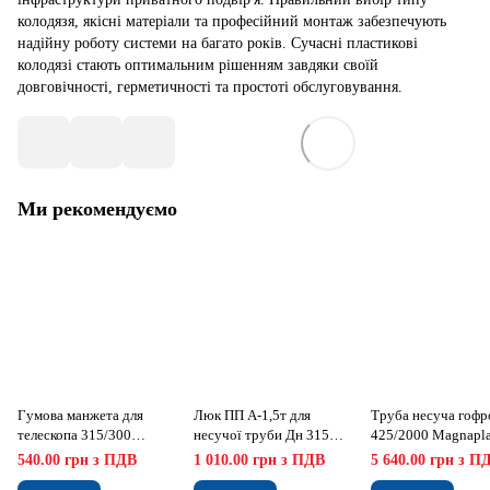
колодязя, якісні матеріали та професійний монтаж забезпечують
надійну роботу системи на багато років. Сучасні пластикові
колодязі стають оптимальним рішенням завдяки своїй
довговічності, герметичності та простоті обслуговування.
Ми рекомендуємо
Гумова манжета для
Люк ПП А-1,5т для
Труба несуча гофр
телескопа 315/300
несучої труби Дн 315
425/2000 Magnapla
Magnaplast
Magnaplast
540.00 грн з ПДВ
1 010.00 грн з ПДВ
5 640.00 грн з П