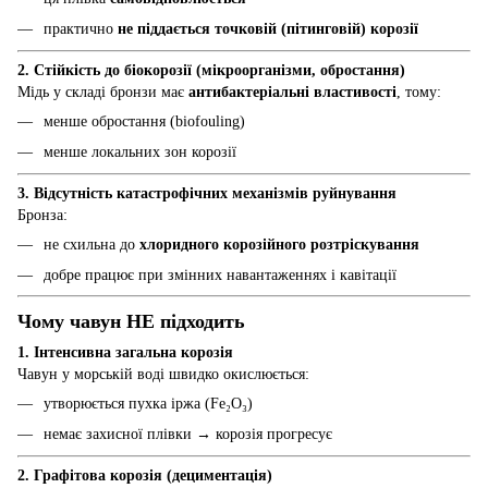
практично
не піддається точковій (пітинговій) корозії
2. Стійкість до біокорозії (мікроорганізми, обростання)
Мідь у складі бронзи має
антибактеріальні властивості
, тому:
менше обростання (biofouling)
менше локальних зон корозії
3. Відсутність катастрофічних механізмів руйнування
Бронза:
не схильна до
хлоридного корозійного розтріскування
добре працює при змінних навантаженнях і кавітації
Чому чавун НЕ підходить
1. Інтенсивна загальна корозія
Чавун у морській воді швидко окислюється:
утворюється пухка іржа (Fe₂O₃)
немає захисної плівки → корозія прогресує
2. Графітова корозія (дециментація)