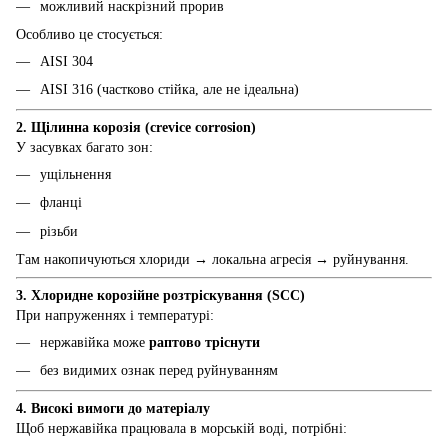
можливий наскрізний прорив
Особливо це стосується:
AISI 304
AISI 316 (частково стійка, але не ідеальна)
2. Щілинна корозія (crevice corrosion)
У засувках багато зон:
ущільнення
фланці
різьби
Там накопичуються хлориди → локальна агресія → руйнування.
3. Хлоридне корозійне розтріскування (SCC)
При напруженнях і температурі:
нержавійка може
раптово тріснути
без видимих ознак перед руйнуванням
4. Високі вимоги до матеріалу
Щоб нержавійка працювала в морській воді, потрібні: