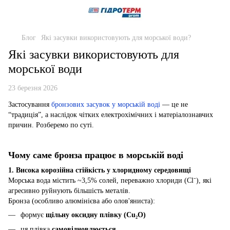
Блог
Які засувки використовують для морської води?
Які засувки використовують для
морської води
23 березня 2026
Застосування
бронзових засувок у морській воді
— це не
“традиція”, а наслідок чітких електрохімічних і матеріалознавчих
причин. Розберемо по суті.
Чому саме бронза працює в морській воді
1. Висока корозійна стійкість у хлоридному середовищі
Морська вода містить ~3,5% солей, переважно хлориди (Cl⁻), які
агресивно руйнують більшість металів.
Бронза (особливо алюмінієва або олов'яниста):
формує
щільну оксидну плівку (Cu₂O)
ця плівка
самовідновлюється