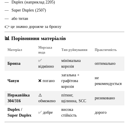
Duplex (наприклад 2205)
Super Duplex (2507)
або титан
👉 це значно дорожче за бронзу
📊 Порівняння матеріалів
Морська
Матеріал
Тип руйнування
Практичність
вода
✅
мінімальна
Бронза
оптимально
відмінно
корозія
загальна +
не
Чавун
❌ погано
графітова
рекомендується
корозія
Нержавійка
⚠️
пітинг,
ризиковано
304/316
обмежено
щілинна, SCC
Duplex /
висока
✅ добре
дорого
Super Duplex
стійкість