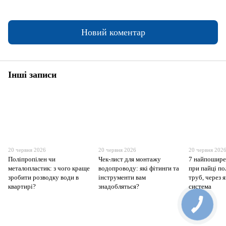
Новий коментар
Інші записи
20 червня 2026
20 червня 2026
20 червня 202
Поліпропілен чи
Чек-лист для монтажу
7 найпошире
металопластик: з чого краще
водопроводу: які фітинги та
при пайці п
зробити розводку води в
інструменти вам
труб, через я
квартирі?
знадобляться?
система