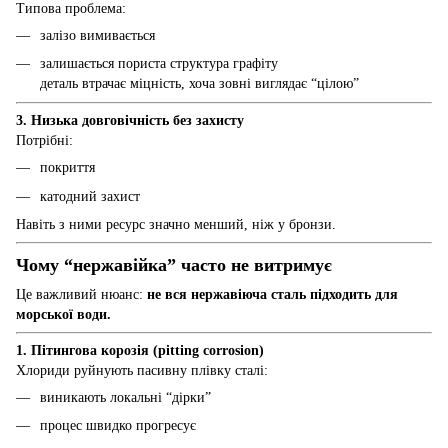
Типова проблема:
залізо вимивається
залишається пориста структура графіту
деталь втрачає міцність, хоча зовні виглядає “цілою”
3. Низька довговічність без захисту
Потрібні:
покриття
катодний захист
Навіть з ними ресурс значно менший, ніж у бронзи.
Чому “нержавійка” часто не витримує
Це важливий нюанс:
не вся нержавіюча сталь підходить для
морської води.
1. Пітингова корозія (pitting corrosion)
Хлориди руйнують пасивну плівку сталі:
виникають локальні “дірки”
процес швидко прогресує