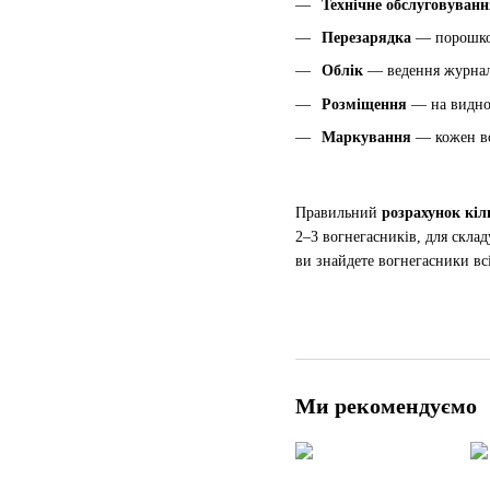
Технічне обслуговуванн
Перезарядка
— порошкові
Облік
— ведення журналу
Розміщення
— на видном
Маркування
— кожен во
Правильний
розрахунок кіл
2–3 вогнегасників, для скла
ви знайдете вогнегасники всі
Ми рекомендуємо