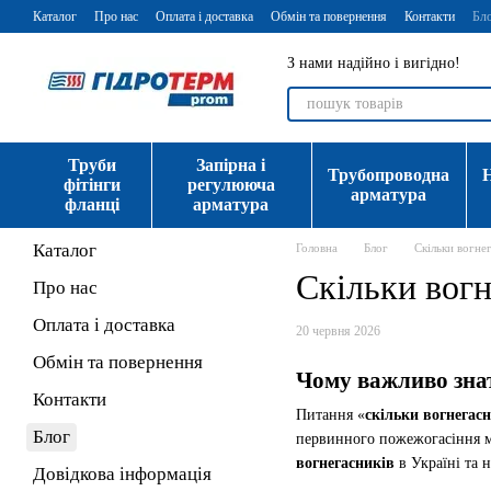
Перейти до основного контенту
Каталог
Про нас
Оплата і доставка
Обмін та повернення
Контакти
Бл
З нами надійно і вигідно!
Труби
Запірна і
Трубопроводна
фітінги
регулююча
арматура
фланці
арматура
Каталог
Головна
Блог
Скільки вогне
Скільки вогн
Про нас
Оплата і доставка
20 червня 2026
Обмін та повернення
Чому важливо зна
Контакти
Питання «
скільки вогнегас
Блог
первинного пожежогасіння мо
вогнегасників
в Україні та 
Довідкова інформація