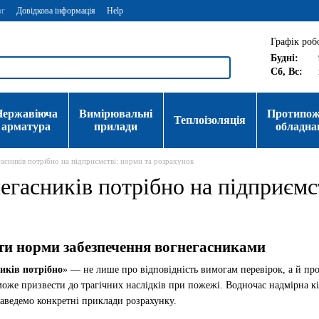
ог
Довідкова інформація
Help
Графік роб
Будні:
Сб, Вс:
Нержавіюча
Вимірювальні
Протипо
Теплоізоляція
арматура
прилади
обладна
гасників потрібно на підприємстві: норми та розрахунок
егасників потрібно на підприємс
ти норми забезпечення вогнегасниками
ників потрібно
» — не лише про відповідність вимогам перевірок, а й про
же призвести до трагічних наслідків при пожежі. Водночас надмірна кіл
наведемо конкретні приклади розрахунку.