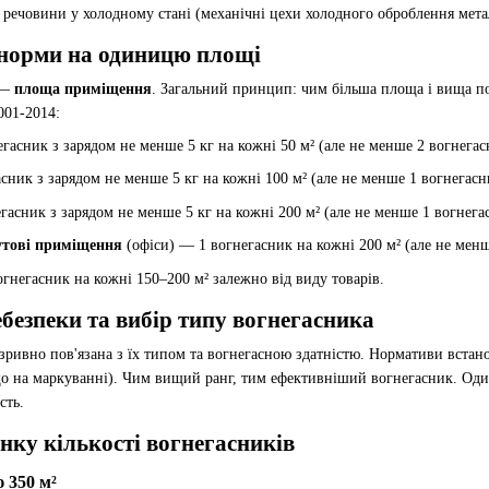
речовини у холодному стані (механічні цехи холодного оброблення метал
 норми на одиницю площі
 —
площа приміщення
. Загальний принцип: чим більша площа і вища по
001-2014:
гасник з зарядом не менше 5 кг на кожні 50 м² (але не менше 2 вогнега
сник з зарядом не менше 5 кг на кожні 100 м² (але не менше 1 вогнегас
асник з зарядом не менше 5 кг на кожні 200 м² (але не менше 1 вогнега
утові приміщення
(офіси) — 1 вогнегасник на кожні 200 м² (але не менш
гнегасник на кожні 150–200 м² залежно від виду товарів.
безпеки та вибір типу вогнегасника
озривно пов'язана з їх типом та вогнегасною здатністю. Нормативи встан
що на маркуванні). Чим вищий ранг, тим ефективніший вогнегасник. Оди
сть.
ку кількості вогнегасників
 350 м²