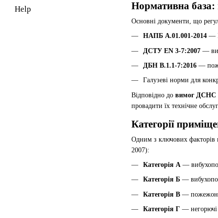
Нормативна база:
Help
Основні документи, що рег
НАПБ А.01.001-2014
— П
ДСТУ EN 3-7:2007
— вим
ДБН В.1.1-7:2016
— поже
Галузеві норми для конк
Відповідно до
вимог ДСНС д
провадити їх технічне обслу
Категорії приміщ
Одним з ключових факторів
2007):
Категорія А
— вибухопож
Категорія Б
— вибухопож
Категорія В
— пожежонебе
Категорія Г
— негорючі р