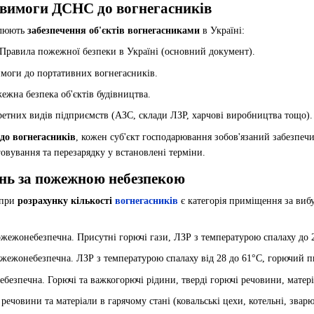
 вимоги ДСНС до вогнегасників
улюють
забезпечення об'єктів вогнегасниками
в Україні:
равила пожежної безпеки в Україні (основний документ).
оги до портативних вогнегасників.
жна безпека об'єктів будівництва.
ретних видів підприємств (АЗС, склади ЛЗР, харчові виробництва тощо).
о вогнегасників
, кожен суб'єкт господарювання зобов'язаний забезпечи
говування та перезарядку у встановлені терміни.
ень за пожежною небезпекою
 при
розрахунку кількості
вогнегасників
є категорія приміщення за ви
ежонебезпечна. Присутні горючі гази, ЛЗР з температурою спалаху до 28°
ежонебезпечна. ЛЗР з температурою спалаху від 28 до 61°C, горючий п
зпечна. Горючі та важкогорючі рідини, тверді горючі речовини, матеріа
ечовини та матеріали в гарячому стані (ковальські цехи, котельні, зварю