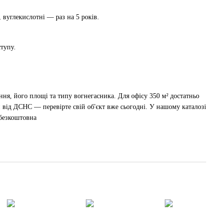
 вуглекислотні — раз на 5 років.
ступу.
ня, його площі та типу вогнегасника. Для офісу 350 м² достатньо
и від ДСНС — перевірте свій об'єкт вже сьогодні. У нашому каталозі
 безкоштовна