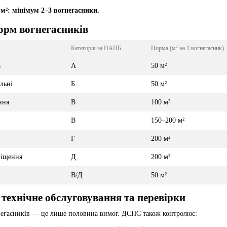
м²: мінімум 2–3 вогнегасники.
орм вогнегасників
Категорія за НАПБ
Норма (м² на 1 вогнегасник)
а
А
50 м²
льні
Б
50 м²
ння
В
100 м²
В
150–200 м²
Г
200 м²
міщення
Д
200 м²
В/Д
50 м²
 технічне обслуговування та перевірки
гнегасників — це лише половина вимог. ДСНС також контролює: