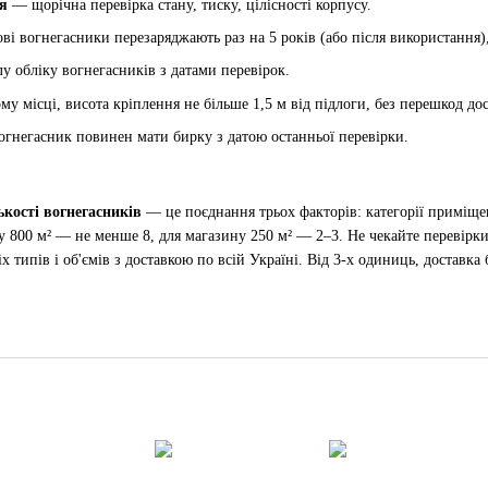
я
— щорічна перевірка стану, тиску, цілісності корпусу.
 вогнегасники перезаряджають раз на 5 років (або після використання),
 обліку вогнегасників з датами перевірок.
у місці, висота кріплення не більше 1,5 м від підлоги, без перешкод до
гнегасник повинен мати бирку з датою останньої перевірки.
ькості вогнегасників
— це поєднання трьох факторів: категорії приміщен
ду 800 м² — не менше 8, для магазину 250 м² — 2–3. Не чекайте перевірк
х типів і об'ємів з доставкою по всій Україні. Від 3-х одиниць, доставка