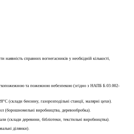
ти наявність справних вогнегасників у необхідній кількості,
бухопожежною та пожежною небезпекою (згідно з НАПБ Б.03.002-
C (склади бензину, газорозподільні станції, малярні цехи).
ил (борошномельні виробництва, деревообробка).
ли (склади деревини, бібліотеки, текстильні виробництва).
вальні ділянки).