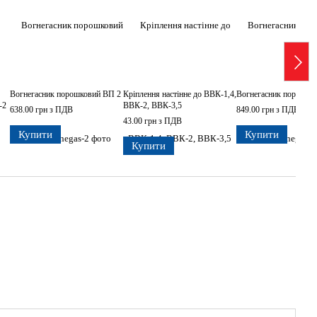
Вогнегасник порошковий ВП 2
Кріплення настінне до ВВК-1,4,
Вогнегасник порошко
-2
ВВК-2, ВВК-3,5
638.00 грн з ПДВ
849.00 грн з ПДВ
43.00 грн з ПДВ
Купити
Купити
Купити