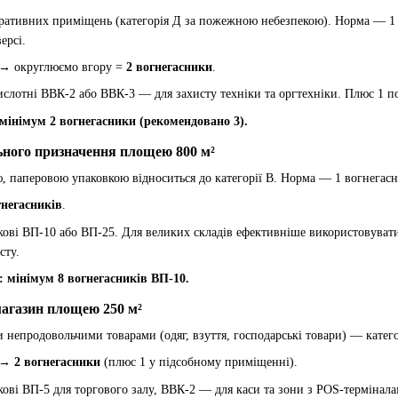
тративних приміщень (категорія Д за пожежною небезпекою). Норма — 1 в
ерсі.
5 → округлюємо вгору =
2 вогнегасники
.
слотні ВВК-2 або ВВК-3 — для захисту техніки та оргтехніки. Плюс 1 п
 мінімум 2 вогнегасники (рекомендовано 3).
ьного призначення площею 800 м²
, паперовою упаковкою відноситься до категорії В. Норма — 1 вогнегасн
гнегасників
.
ві ВП-10 або ВП-25. Для великих складів ефективніше використовувати 
сту.
: мінімум 8 вогнегасників ВП-10.
магазин площею 250 м²
 непродовольчими товарами (одяг, взуття, господарські товари) — катег
7 →
2 вогнегасники
(плюс 1 у підсобному приміщенні).
ві ВП-5 для торгового залу, ВВК-2 — для каси та зони з POS-термінала