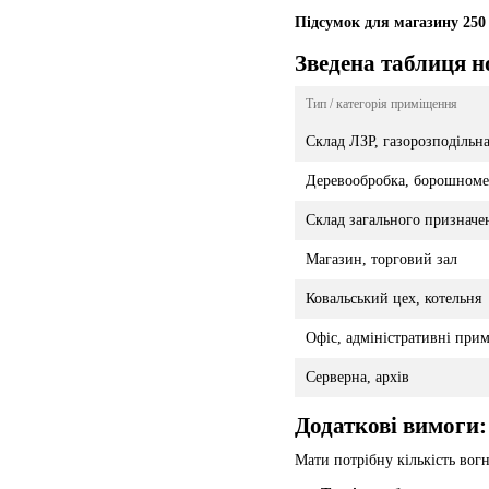
Підсумок для магазину 250 
Зведена таблиця н
Тип / категорія приміщення
Склад ЛЗР, газорозподільн
Деревообробка, борошноме
Склад загального призначе
Магазин, торговий зал
Ковальський цех, котельня
Офіс, адміністративні при
Серверна, архів
Додаткові вимоги:
Мати потрібну кількість во