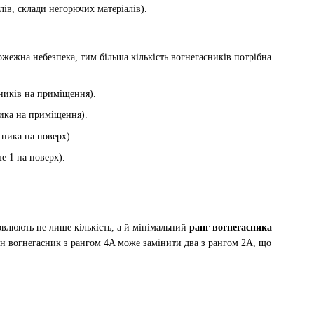
ів, склади негорючих матеріалів).
жежна небезпека, тим більша кількість вогнегасників потрібна.
сників на приміщення).
ника на приміщення).
сника на поверх).
е 1 на поверх).
овлюють не лише кількість, а й мінімальний
ранг вогнегасника
н вогнегасник з рангом 4A може замінити два з рангом 2A, що