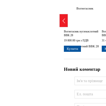
Вогнегасник вуглекислотний
Вог
ВВК 28
ВВ
19 800.00 грн з ПДВ
31 
Купити
Новий коментар