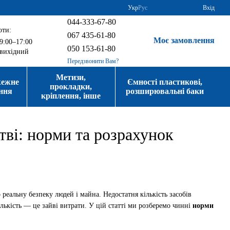
Укр
Рус
Вхід
044-333-67-80
оти:
067 435-61-80
Моє замовлення
9:00–17:00
050 153-61-80
вихідний
Передзвонити Вам?
Метизи,
жежне
Ємності пластикові,
прокладки,
ння
розширювальні баки
кріплення, інше
тві: норми та розрахунок
 реальну безпеку людей і майна. Недостатня кількість засобів
ькість — це зайві витрати. У цій статті ми розберемо чинні
норми