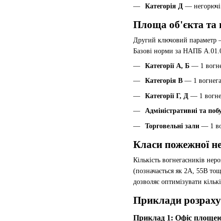
Категорія Д
— негорючі 
Площа об'єкта та
Другий ключовий параметр
Базові норми за НАПБ А.01.
Категорії А, Б
— 1 вогне
Категорія В
— 1 вогнега
Категорії Г, Д
— 1 вогнег
Адміністративні та поб
Торговельні зали
— 1 во
Класи пожежної не
Кількість вогнегасників нер
(позначається як 2A, 55B то
дозволяє оптимізувати кількі
Приклади розрахун
Приклад 1: Офіс площею