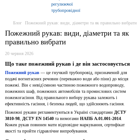
Блог
Пожежний рукав: види, діаметри та як правильно вибрати
Пожежний рукав: види, діаметри та як
правильно вибрати
20 червня 2026
Що таке пожежний рукав і де він застосовується
Пожежний рукав
— це гнучкий трубопровід, призначений для
подачі вогнегасних речовин (переважно води або піни) до місця
пожежі. Він є невід'ємною частиною пожежного водопроводу,
пожежних шаф, пожежних автомобілів та промислових систем
пожежогасіння. Від правильного вибору рукава залежить і
ефективність гасіння, і безпека людей, що здійснюють гасіння.
Пожежні рукави регламентуються в Україні стандартами
ДСТУ
3810-98
,
ДСТУ EN 14540
та вимогами
НАПБ А.01.001-2014
.
Кожен рукав повинен мати відповідне маркування, сертифікат
якості та пройти гідравлічне випробування.