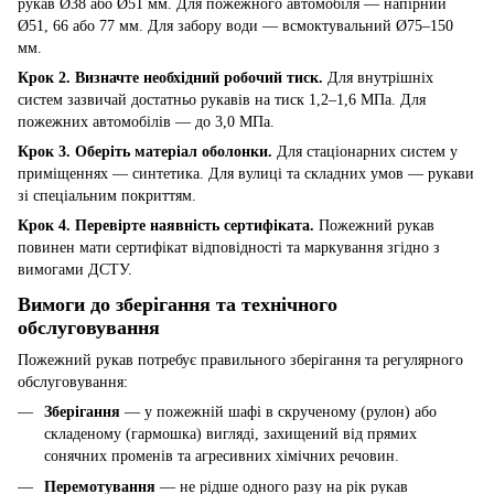
рукав Ø38 або Ø51 мм. Для пожежного автомобіля — напірний
Ø51, 66 або 77 мм. Для забору води — всмоктувальний Ø75–150
мм.
Крок 2. Визначте необхідний робочий тиск.
Для внутрішніх
систем зазвичай достатньо рукавів на тиск 1,2–1,6 МПа. Для
пожежних автомобілів — до 3,0 МПа.
Крок 3. Оберіть матеріал оболонки.
Для стаціонарних систем у
приміщеннях — синтетика. Для вулиці та складних умов — рукави
зі спеціальним покриттям.
Крок 4. Перевірте наявність сертифіката.
Пожежний рукав
повинен мати сертифікат відповідності та маркування згідно з
вимогами ДСТУ.
Вимоги до зберігання та технічного
обслуговування
Пожежний рукав потребує правильного зберігання та регулярного
обслуговування:
Зберігання
— у пожежній шафі в скрученому (рулон) або
складеному (гармошка) вигляді, захищений від прямих
сонячних променів та агресивних хімічних речовин.
Перемотування
— не рідше одного разу на рік рукав