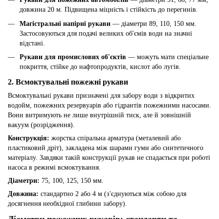
довжина 20 м. Підвищена міцність і стійкість до перегинів.
Магістральні напірні рукави
— діаметри 89, 110, 150 мм.
Застосовуються для подачі великих об'ємів води на значні
відстані.
Рукави для промислових об'єктів
— можуть мати спеціальне
покриття, стійке до нафтопродуктів, кислот або лугів.
2. Всмоктувальні пожежні рукави
Всмоктувальні рукави призначені для забору води з відкритих
водойм, пожежних резервуарів або гідрантів пожежними насосами.
Вони витримують не лише внутрішній тиск, але й зовнішній
вакуум (розрідження).
Конструкція:
жорстка спіральна арматура (металевий або
пластиковий дріт), закладена між шарами гуми або синтетичного
матеріалу. Завдяки такій конструкції рукав не спадається при роботі
насоса в режимі всмоктування.
Діаметри:
75, 100, 125, 150 мм.
Довжина:
стандартно 2 або 4 м (з'єднуються між собою для
досягнення необхідної глибини забору).
Діаметри пожежних рукавів: стандарти та