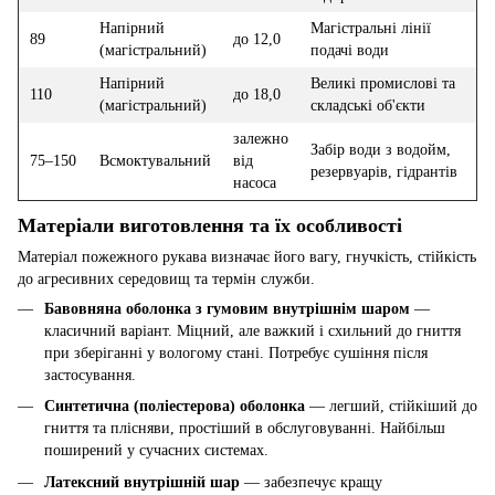
Напірний
Магістральні лінії
89
до 12,0
(магістральний)
подачі води
Напірний
Великі промислові та
110
до 18,0
(магістральний)
складські об'єкти
залежно
Забір води з водойм,
75–150
Всмоктувальний
від
резервуарів, гідрантів
насоса
Матеріали виготовлення та їх особливості
Матеріал пожежного рукава визначає його вагу, гнучкість, стійкість
до агресивних середовищ та термін служби.
Бавовняна оболонка з гумовим внутрішнім шаром
—
класичний варіант. Міцний, але важкий і схильний до гниття
при зберіганні у вологому стані. Потребує сушіння після
застосування.
Синтетична (поліестерова) оболонка
— легший, стійкіший до
гниття та плісняви, простіший в обслуговуванні. Найбільш
поширений у сучасних системах.
Латексний внутрішній шар
— забезпечує кращу