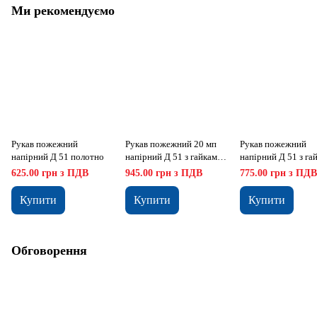
Ми рекомендуємо
Рукав пожежний
Рукав пожежний 20 мп
Рукав пожежний
напірний Д 51 полотно
напірний Д 51 з гайками
напірний Д 51 з га
(алюміній)
(алюміній) і ствол
625.00 грн з ПДВ
945.00 грн з ПДВ
775.00 грн з ПДВ
Купити
Купити
Купити
Обговорення