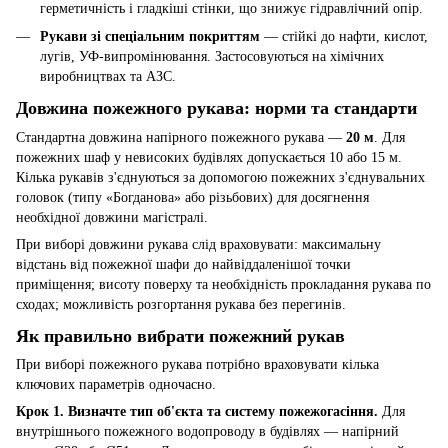
герметичність і гладкіші стінки, що знижує гідравлічний опір.
Рукави зі спеціальним покриттям
— стійкі до нафти, кислот,
лугів, УФ-випромінювання. Застосовуються на хімічних
виробництвах та АЗС.
Довжина пожежного рукава: норми та стандарти
Стандартна довжина напірного пожежного рукава —
20 м
. Для
пожежних шаф у невисоких будівлях допускається 10 або 15 м.
Кілька рукавів з'єднуються за допомогою пожежних з'єднувальних
головок (типу «Богданова» або різьбових) для досягнення
необхідної довжини магістралі.
При виборі довжини рукава слід враховувати: максимальну
відстань від пожежної шафи до найвіддаленішої точки
приміщення; висоту поверху та необхідність прокладання рукава по
сходах; можливість розгортання рукава без перегинів.
Як правильно вибрати пожежний рукав
При виборі пожежного рукава потрібно враховувати кілька
ключових параметрів одночасно.
Крок 1. Визначте тип об'єкта та систему пожежогасіння.
Для
внутрішнього пожежного водопроводу в будівлях — напірний