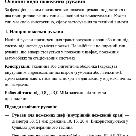
Основні види пожежних рукавів
За функціональним призначенням пожежні рукави поділяються на
два принципово різних типи — напірні та всмоктувальні. Кожен
тип має свою конструкцію, сферу застосування та технічні вимоги.
1. Напірні пожежні рукави
Напірні рукави призначені для транспортування води або піни під
тиском від насоса до місця пожежі. Це найбільш поширений тип
рукавів, що використовується у пожежних шафах, пожежних
автомобілях та стаціонарних системах.
Конструкція:
тканинна або синтетична оболонка (каркас) із
внутрішнім гідроізоляційним шаром (гумовим або латексним).
Деякі моделі мають і зовнішнє покриття для захисту від механічних
пошкоджень.
Робочий тиск:
від 0,8 до 3,0 МПа залежно від типу та
призначення.
Підвиди напірних рукавів:
Рукави для пожежних шаф (внутрішній пожежний кран)
—
діаметри 38, 51 мм; довжина 10, 15, 20 м. Використовуються у
будівлях для первинного гасіння.
Рукави для пожежних автомобілів
— діаметри 51, 66, 77 мм;