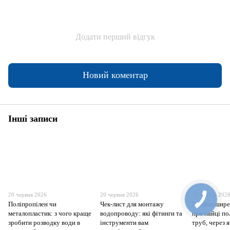
Додати перший відгук
Новий коментар
Інші записи
20 червня 2026
20 червня 2026
20 червня 202
Поліпропілен чи
Чек-лист для монтажу
7 найпошире
металопластик: з чого краще
водопроводу: які фітинги та
при пайці п
зробити розводку води в
інструменти вам
труб, через я