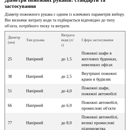
застосування
Діаметр пожежного рукава є одним із ключових параметрів вибору.
Він визначає витрату води та підбирається відповідно до типу
об'єкта, потрібного тиску та витрати.
Витрата
Діаметр
Тип рукава
води (л/
Сфера застосування
(мм)
с)
Пожежні шафи в
25
Напірний
до 1,5
житлових будинках,
невеликих офісах
Внутрішні пожежні
38
Напірний
до 2,5
крани в будівлях
Пожежні шафи,
51
Напірний
до 4,0
пожежні автомобілі
Пожежні автомобілі,
66
Напірний
до 6,0
промислові об'єкти
Пожежні автомобілі,
77
Напірний
до 8,0
великі промислові
підприємства