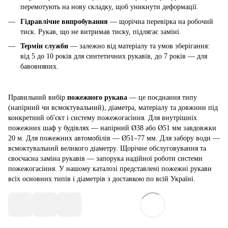
перемотують на нову складку, щоб уникнути деформації.
Гідравлічне випробування
— щорічна перевірка на робочий
тиск. Рукав, що не витримав тиску, підлягає заміні.
Термін служби
— залежно від матеріалу та умов зберігання:
від 5 до 10 років для синтетичних рукавів, до 7 років — для
бавовняних.
Правильний вибір
пожежного рукава
— це поєднання типу
(напірний чи всмоктувальний), діаметра, матеріалу та довжини під
конкретний об'єкт і систему пожежогасіння. Для внутрішніх
пожежних шаф у будівлях — напірний Ø38 або Ø51 мм завдовжки
20 м. Для пожежних автомобілів — Ø51–77 мм. Для забору води —
всмоктувальний великого діаметру. Щорічне обслуговування та
своєчасна заміна рукавів — запорука надійної роботи системи
пожежогасіння. У нашому каталозі представлені пожежні рукави
всіх основних типів і діаметрів з доставкою по всій Україні.