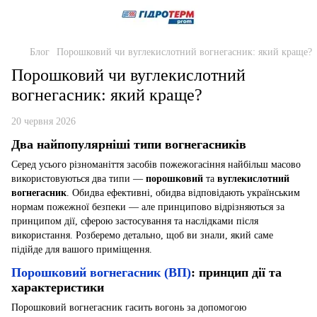
Блог
Порошковий чи вуглекислотний вогнегасник: який краще?
Порошковий чи вуглекислотний
вогнегасник: який краще?
20 червня 2026
Два найпопулярніші типи вогнегасників
Серед усього різноманіття засобів пожежогасіння найбільш масово
використовуються два типи —
порошковий
та
вуглекислотний
вогнегасник
. Обидва ефективні, обидва відповідають українським
нормам пожежної безпеки — але принципово відрізняються за
принципом дії, сферою застосування та наслідками після
використання. Розберемо детально, щоб ви знали, який саме
підійде для вашого приміщення.
Порошковий вогнегасник (ВП)
: принцип дії та
характеристики
Порошковий вогнегасник гасить вогонь за допомогою