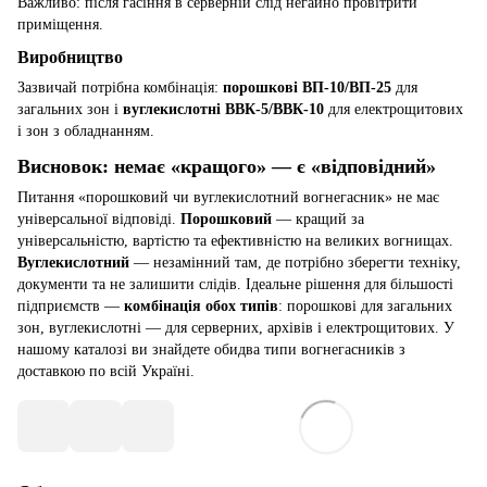
Важливо: після гасіння в серверній слід негайно провітрити
приміщення.
Виробництво
Зазвичай потрібна комбінація:
порошкові ВП-10/ВП-25
для
загальних зон і
вуглекислотні ВВК-5/ВВК-10
для електрощитових
і зон з обладнанням.
Висновок: немає «кращого» — є «відповідний»
Питання «порошковий чи вуглекислотний вогнегасник» не має
універсальної відповіді.
Порошковий
— кращий за
універсальністю, вартістю та ефективністю на великих вогнищах.
Вуглекислотний
— незамінний там, де потрібно зберегти техніку,
документи та не залишити слідів. Ідеальне рішення для більшості
підприємств —
комбінація обох типів
: порошкові для загальних
зон, вуглекислотні — для серверних, архівів і електрощитових. У
нашому каталозі ви знайдете обидва типи вогнегасників з
доставкою по всій Україні.