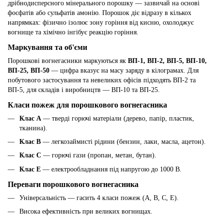
дрібнодисперсного мінерального порошку — зазвичай на основі
фосфатів або сульфатів амонію. Порошок діє відразу в кількох
напрямках: фізично ізолює зону горіння від кисню, охолоджує
вогнище та хімічно інгібує реакцію горіння.
Маркування та об'єми
Порошкові вогнегасники маркуються як
ВП-1, ВП-2, ВП-5, ВП-10,
ВП-25, ВП-50
— цифра вказує на масу заряду в кілограмах. Для
побутового застосування та невеликих офісів підходять ВП-2 та
ВП-5, для складів і виробництв — ВП-10 та ВП-25.
Класи пожеж для порошкового вогнегасника
Клас A
— тверді горючі матеріали (дерево, папір, пластик,
тканина).
Клас B
— легкозаймисті рідини (бензин, лаки, масла, ацетон).
Клас C
— горючі гази (пропан, метан, бутан).
Клас E
— електрообладнання під напругою до 1000 В.
Переваги порошкового вогнегасника
Універсальність — гасить 4 класи пожеж (A, B, C, E).
Висока ефективність при великих вогнищах.