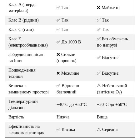
Клас A (тверді
✅ Так
❌ Майже ні
матеріали)
Клас B (рідини)
✅ Так
✅ Так
Клас C (гази)
✅ Так
✅ Так
Клас E
✅ Без обмежень
✅ До 1000 В
(електрообладнання)
по напрузі
Забруднення після
❌ Сильне
✅ Відсутнє
гасіння
(порошок)
Пошкодження
❌ Можливе
✅ Відсутнє
техніки
Безпека в
✅ Відносно
⚠️ Небезпечний
замкненому просторі
безпечний
(витісняє O₂)
Температурний
−40°C до +50°C
−20°C до +50°C
діапазон
Вартість
Нижча
Вища
Ефективність на
✅ Висока
⚠️ Середня
великих вогнищах