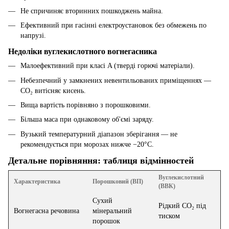
Не спричиняє вторинних пошкоджень майна.
Ефективний при гасінні електроустановок без обмежень по
напрузі.
Недоліки вуглекислотного вогнегасника
Малоефективний при класі A (тверді горючі матеріали).
Небезпечний у замкнених невентильованих приміщеннях —
CO₂ витісняє кисень.
Вища вартість порівняно з порошковими.
Більша маса при однаковому об'ємі заряду.
Вузький температурний діапазон зберігання — не
рекомендується при морозах нижче −20°C.
Детальне порівняння: таблиця відмінностей
Вуглекислотний
Характеристика
Порошковий (ВП)
(ВВК)
Сухий
Рідкий CO₂ під
Вогнегасна речовина
мінеральний
тиском
порошок