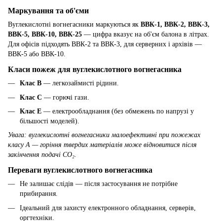
Маркування та об'єми
Вуглекислотні вогнегасники маркуються як
ВВК-1, ВВК-2, ВВК-3,
ВВК-5, ВВК-10, ВВК-25
— цифра вказує на об'єм балона в літрах.
Для офісів підходять ВВК-2 та ВВК-3, для серверних і архівів —
ВВК-5 або ВВК-10.
Класи пожеж для вуглекислотного вогнегасника
Клас B
— легкозаймисті рідини.
Клас C
— горючі гази.
Клас E
— електрообладнання (без обмежень по напрузі у
більшості моделей).
Увага: вуглекислотні вогнегасники малоефективні при пожежах
класу A — горіння твердих матеріалів може відновитися після
закінчення подачі CO₂.
Переваги вуглекислотного вогнегасника
Не залишає слідів — після застосування не потрібне
прибирання.
Ідеальний для захисту електронного обладнання, серверів,
оргтехніки.