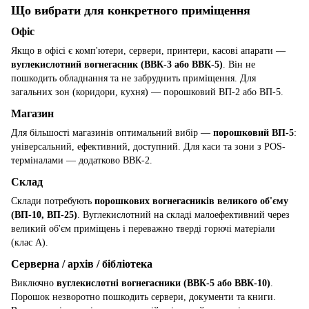
Що вибрати для конкретного приміщення
Офіс
Якщо в офісі є комп'ютери, сервери, принтери, касові апарати —
вуглекислотний вогнегасник (ВВК-3 або ВВК-5)
. Він не
пошкодить обладнання та не забруднить приміщення. Для
загальних зон (коридори, кухня) — порошковий ВП-2 або ВП-5.
Магазин
Для більшості магазинів оптимальний вибір —
порошковий ВП-5
:
універсальний, ефективний, доступний. Для каси та зони з POS-
терміналами — додатково ВВК-2.
Склад
Склади потребують
порошкових вогнегасників великого об'єму
(ВП-10, ВП-25)
. Вуглекислотний на складі малоефективний через
великий об'єм приміщень і переважно тверді горючі матеріали
(клас A).
Серверна / архів / бібліотека
Виключно
вуглекислотні вогнегасники (ВВК-5 або ВВК-10)
.
Порошок незворотно пошкодить сервери, документи та книги.