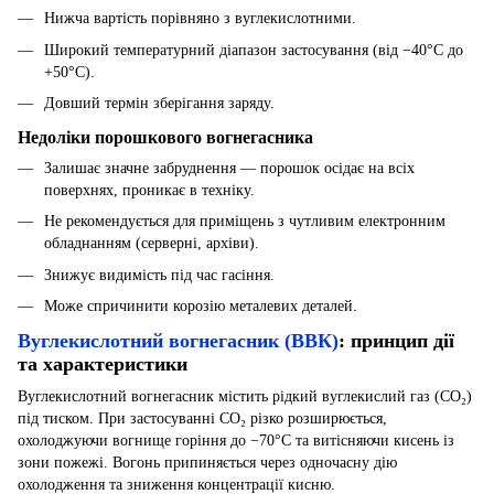
Нижча вартість порівняно з вуглекислотними.
Широкий температурний діапазон застосування (від −40°C до
+50°C).
Довший термін зберігання заряду.
Недоліки порошкового вогнегасника
Залишає значне забруднення — порошок осідає на всіх
поверхнях, проникає в техніку.
Не рекомендується для приміщень з чутливим електронним
обладнанням (серверні, архіви).
Знижує видимість під час гасіння.
Може спричинити корозію металевих деталей.
Вуглекислотний вогнегасник (ВВК)
: принцип дії
та характеристики
Вуглекислотний вогнегасник містить рідкий вуглекислий газ (CO₂)
під тиском. При застосуванні CO₂ різко розширюється,
охолоджуючи вогнище горіння до −70°C та витісняючи кисень із
зони пожежі. Вогонь припиняється через одночасну дію
охолодження та зниження концентрації кисню.