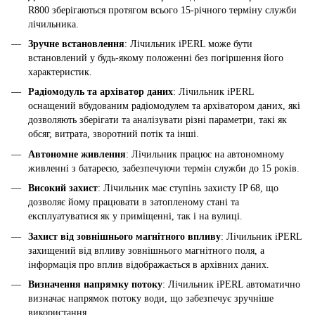
R800 зберігаються протягом всього 15-річного терміну служби
лічильника.
Зручне встановлення
: Лічильник iPERL може бути
встановлений у будь-якому положенні без погіршення його
характеристик.
Радіомодуль та архіватор даних
: Лічильник iPERL
оснащений вбудованим радіомодулем та архіватором даних, які
дозволяють зберігати та аналізувати різні параметри, такі як
обсяг, витрата, зворотний потік та інші.
Автономне живлення
: Лічильник працює на автономному
живленні з батареєю, забезпечуючи термін служби до 15 років.
Високий захист
: Лічильник має ступінь захисту IP 68, що
дозволяє йому працювати в затопленому стані та
експлуатуватися як у приміщенні, так і на вулиці.
Захист від зовнішнього магнітного впливу
: Лічильник iPERL
захищений від впливу зовнішнього магнітного поля, а
інформація про вплив відображається в архівних даних.
Визначення напрямку потоку
: Лічильник iPERL автоматично
визначає напрямок потоку води, що забезпечує зручніше
використання.