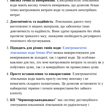
Висока точність вимірювань
: Електромагнітні лічильники
води мають високу точність вимірювань, що дозволяє більш
точно контролювати витрати води та уникати непотрібних
витрат.
Довговічність та надійність
: Лічильники даного типу
виготовлені із міцних матеріалів, що забезпечує їхню
довговічність та надійність. Вони здатні працювати без збоїв
протягом тривалого часу, знижуючи необхідність регулярного
технічного обслуговування.
Підходять для різних типів води:
Електромагнітні
лічильники води Sensus iPerl
можна використовувати для
вимірювання як холодної, так і гарячої води. Це особливо
важливо для тих, хто хоче контролювати витрати та оплату як у
побутових цілях, так і в комерційних чи промислових цілях.
Просте встановлення та використання
: Електромагнітні
лічильники води мають просту систему монтажу і не
вимагають складних налаштувань. Це дозволяє встановити їх у
найкоротші терміни і почати використання без зайвого
клопоту.
КП "Черноморськводоканал"
має систему дистанційного
зчитування показинків лічильників по радіосигналу і