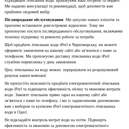
підходящий лічильник води, враховуючи ваші потреби та бюджет.
Ми надаємо консультації та рекомендації, щоб допомогти вам
прийняти свідомий вибір.
Післяпродажне обслуговування
: Ми цінуємо наших клієнтів та
прагнемо встановити довгострокові відносини. Тому ми
пропонуємо послуги післяпродажного обслуговування, включаючи
технічну підтримку та ремонтні роботи за потреби.
Щоб придбати лічильник води iPerl в Черноморську, ви можете
оформити замовлення на нашому сайті або зв'язатися з нами за
телефоном. Ми пропонуємо доставку лічильника води iPerl
службою перевізника у день замовлення.
Ціну лічильника на воду можна перерахувати на розрахунковий
рахунок нашої компанії.
Не пропустіть можливість придбати електромагнітний лічильник
води iPerl та підвищити ефективність обліку та економію витрати
води. Замовте лічильник прямо зараз на нашому сайті або
зв'яжіться з нами по телефону, і ми із задоволенням допоможемо
вам з вибором та купівлею iPerl електромагнітного лічильника
води в Одесі.
Не відкладайте контроль витрат води на потім. Підвищіть
ефективність та економію за допомогою електромагнітного