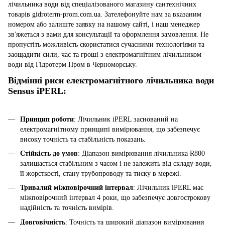
лічильника води від спеціалізованого магазину сантехнічних
товарів gidroterm-prom.com.ua. Зателефонуйте нам за вказаним
номером або залиште заявку на нашому сайті, і наш менеджер
зв'яжеться з вами для консультації та оформлення замовлення. Не
пропустіть можливість скористатися сучасними технологіями та
заощадити сили, час та гроші з електромагнітним лічильником
води від Гідротерм Пром в Черноморську.
Відмінні риси електромагнітного лічильника води
Sensus iPERL:
Принцип роботи
: Лічильник iPERL заснований на
електромагнітному принципі вимірювання, що забезпечує
високу точність та стабільність показань.
Стійкість до умов
: Діапазон вимірювання лічильника R800
залишається стабільним з часом і не залежить від складу води,
її жорсткості, стану трубопроводу та тиску в мережі.
Тривалий міжповірочний інтервал
: Лічильник iPERL має
міжповірочний інтервал 4 роки, що забезпечує довгострокову
надійність та точність вимірів.
Довговічність
: Точність та широкий діапазон вимірювання