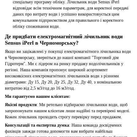
спеціальну програму обліку. Лічильник води Sensus iPerl
відповідає всім технічним параметрам, для коректної передачі
даних про витрату води і успішно використовується цим
комунальним підприємством для правильного і коректного
обліку споживання води.
Де придбати електромагнітний лічильник води
Sensus iPerl в Черноморську?
Якщо ви зацікавлені у покупці електромагнітного лічильника води
в Черноморську, зверніться до нашої компанії "Торговий дім
Гідротерм". Ми є лідером на ринку продажу водолічильників у
регіоні. Наша компанія пропонує широкий асортимент
високоякісних електромагнітних лічильників води з різними
діаметрами: Ду 15, Ду 20, Ду 25, Ду 32, Ду 40, з номінальною
витратою від 2,5 м3/год до 16 м3/год.
Ми гарантуємо нашим клієнтам:
Якісні продукти
: Ми ретельно відбираємо лічильники води, щоб
запропонувати нашим клієнтам лише надійні та перевірені моделі.
Кожен лічильник проходить строгу перевірку перед продажем.
Консультації та експертна думка
: Наша команда досвідчених
фахівців завжди готова допомогти вам вибрати найбільш