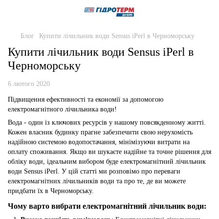
Блог
Купити лічильник води Sensus iPerl в Черноморську
Купити лічильник води Sensus iPerl в
Черноморську
6 лютого 2020
Підвищення ефективності та економії за допомогою
електромагнітного лічильника води!
Вода - один із ключових ресурсів у нашому повсякденному житті.
Кожен власник будинку прагне забезпечити свою нерухомість
надійною системою водопостачання, мінімізуючи витрати на
оплату споживання. Якщо ви шукаєте надійне та точне рішення для
обліку води, ідеальним вибором буде електромагнітний лічильник
води Sensus iPerl. У цій статті ми розповімо про переваги
електромагнітних лічильників води та про те, де ви можете
придбати їх в Черноморську.
Чому варто вибрати електромагнітний лічильник води: